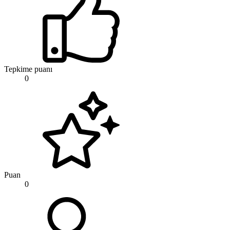
Tepkime puanı
0
Puan
0