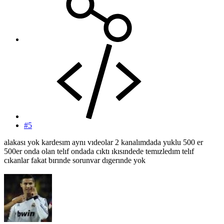
#5
alakası yok kardesım aynı vıdeolar 2 kanalımdada yuklu 500 er
500er onda olan telıf ondada cıktı ıkısındede temızledım telıf
cıkanlar fakat bırınde sorunvar dıgerınde yok