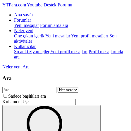
YTPara.com
Youtube Destek Forumu
Ana sayfa
Forumlar
Yeni mesajlar
Forumlarda ara
Neler yeni
Öne çıkan içerik
Yeni mesajlar
Yeni profil mesajları
Son
aktiviteler
Kullanıcılar
Şu anki ziyaretçiler
Yeni profil mesajları
Profil mesajlarında
ara
Neler yeni
Ara
Ara
Sadece başlıkları ara
Kullanıcı: