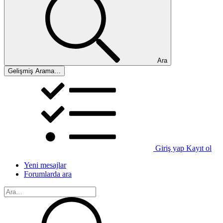
Ara
Gelişmiş Arama…
Giriş yap
Kayıt ol
Yeni mesajlar
Forumlarda ara