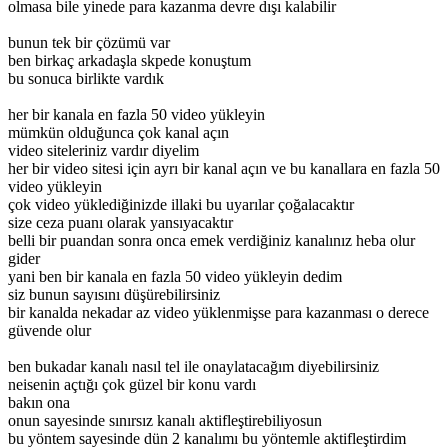
olmasa bile yinede para kazanma devre dışı kalabilir
bunun tek bir çözümü var
ben birkaç arkadaşla skpede konuştum
bu sonuca birlikte vardık
her bir kanala en fazla 50 video yükleyin
mümkün olduğunca çok kanal açın
video siteleriniz vardır diyelim
her bir video sitesi için ayrı bir kanal açın ve bu kanallara en fazla 50
video yükleyin
çok video yüklediğinizde illaki bu uyarılar çoğalacaktır
size ceza puanı olarak yansıyacaktır
belli bir puandan sonra onca emek verdiğiniz kanalınız heba olur
gider
yani ben bir kanala en fazla 50 video yükleyin dedim
siz bunun sayısını düşürebilirsiniz
bir kanalda nekadar az video yüklenmişse para kazanması o derece
güvende olur
ben bukadar kanalı nasıl tel ile onaylatacağım diyebilirsiniz
neisenin açtığı çok güzel bir konu vardı
bakın ona
onun sayesinde sınırsız kanalı aktifleştirebiliyosun
bu yöntem sayesinde dün 2 kanalımı bu yöntemle aktifleştirdim