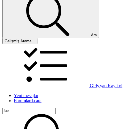
Ara
Gelişmiş Arama…
Giriş yap
Kayıt ol
Yeni mesajlar
Forumlarda ara