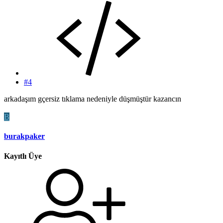
#4
arkadaşım gçersiz tıklama nedeniyle düşmüştür kazancın
B
burakpaker
Kayıtlı Üye