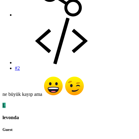
#2
ne büyük kayıp ama
L
levonda
Guest