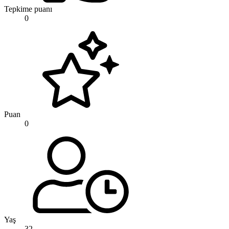
Tepkime puanı
0
Puan
0
Yaş
32