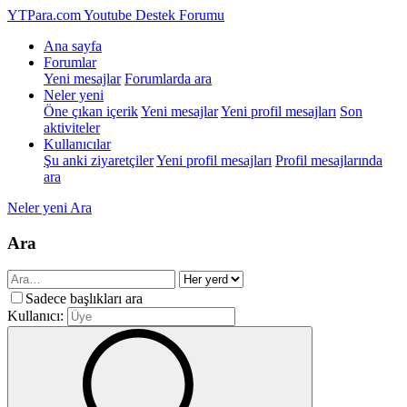
YTPara.com
Youtube Destek Forumu
Ana sayfa
Forumlar
Yeni mesajlar
Forumlarda ara
Neler yeni
Öne çıkan içerik
Yeni mesajlar
Yeni profil mesajları
Son
aktiviteler
Kullanıcılar
Şu anki ziyaretçiler
Yeni profil mesajları
Profil mesajlarında
ara
Neler yeni
Ara
Ara
Sadece başlıkları ara
Kullanıcı: