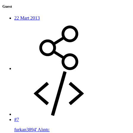
Guest
22 Mart 2013
#7
furkan3894' Alıntı: