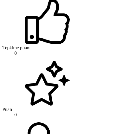
Tepkime puanı
0
Puan
0