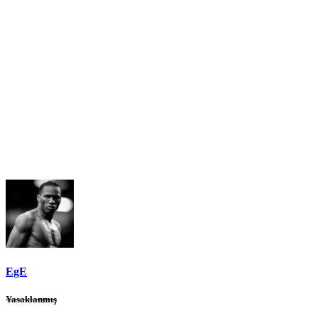
EgE
Yasaklanmış