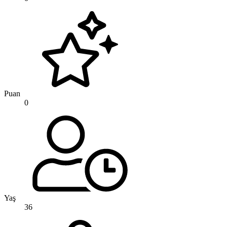
Puan
0
Yaş
36