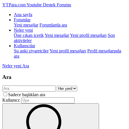
YTPara.com
Youtube Destek Forumu
Ana sayfa
Forumlar
Yeni mesajlar
Forumlarda ara
Neler yeni
Öne çıkan içerik
Yeni mesajlar
Yeni profil mesajları
Son
aktiviteler
Kullanıcılar
Şu anki ziyaretçiler
Yeni profil mesajları
Profil mesajlarında
ara
Neler yeni
Ara
Ara
Sadece başlıkları ara
Kullanıcı: