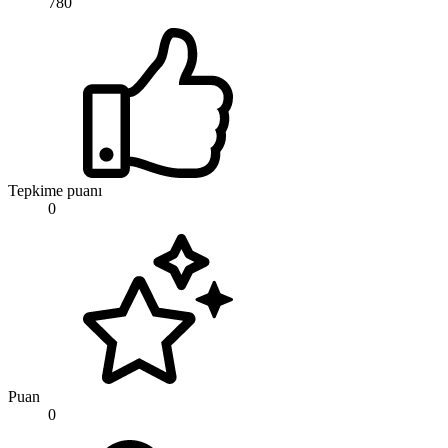
780
Tepkime puanı
0
Puan
0