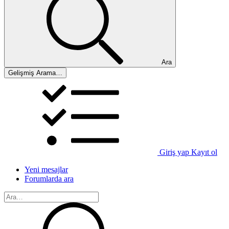
Ara
Gelişmiş Arama…
Giriş yap
Kayıt ol
Yeni mesajlar
Forumlarda ara