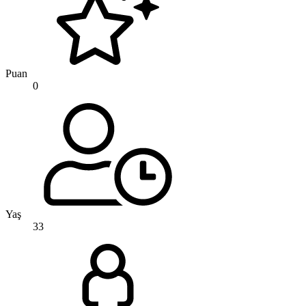
Puan
0
Yaş
33