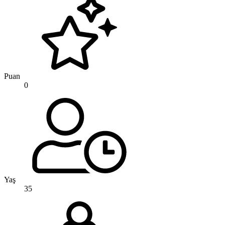
Puan
0
Yaş
35