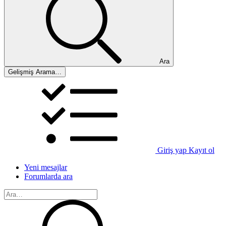
Ara
Gelişmiş Arama…
Giriş yap
Kayıt ol
Yeni mesajlar
Forumlarda ara