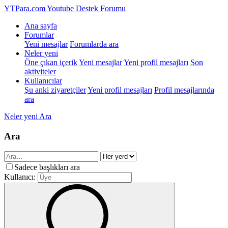
YTPara.com
Youtube Destek Forumu
Ana sayfa
Forumlar
Yeni mesajlar
Forumlarda ara
Neler yeni
Öne çıkan içerik
Yeni mesajlar
Yeni profil mesajları
Son
aktiviteler
Kullanıcılar
Şu anki ziyaretçiler
Yeni profil mesajları
Profil mesajlarında
ara
Neler yeni
Ara
Ara
Sadece başlıkları ara
Kullanıcı: