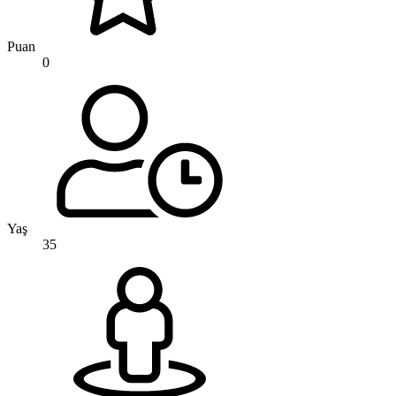
Puan
0
Yaş
35