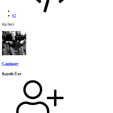
#2
inş hacı
Cagdaser
Kayıtlı Üye