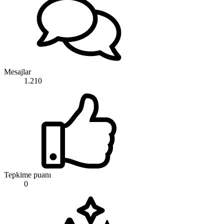
Mesajlar
1.210
Tepkime puanı
0