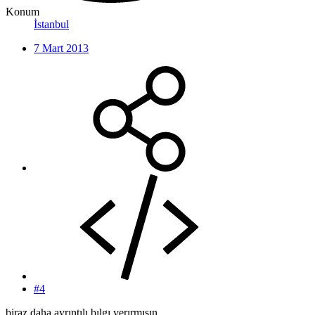
Konum
İstanbul
7 Mart 2013
#4
biraz daha ayrıntılı bılgı verırmısın