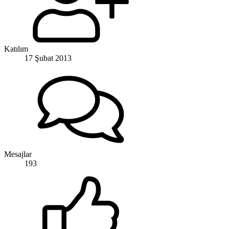
Katılım
17 Şubat 2013
Mesajlar
193