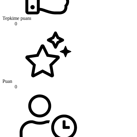
Tepkime puanı
0
Puan
0