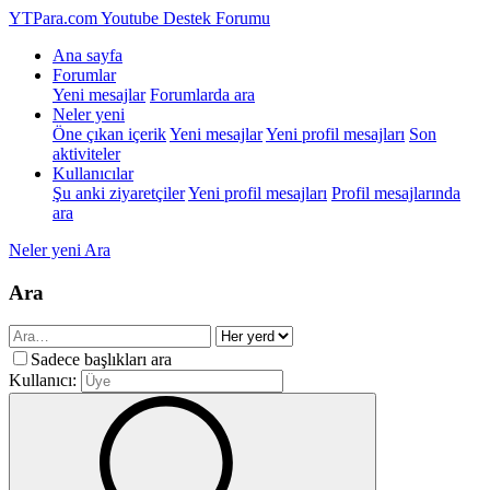
YTPara.com
Youtube Destek Forumu
Ana sayfa
Forumlar
Yeni mesajlar
Forumlarda ara
Neler yeni
Öne çıkan içerik
Yeni mesajlar
Yeni profil mesajları
Son
aktiviteler
Kullanıcılar
Şu anki ziyaretçiler
Yeni profil mesajları
Profil mesajlarında
ara
Neler yeni
Ara
Ara
Sadece başlıkları ara
Kullanıcı: