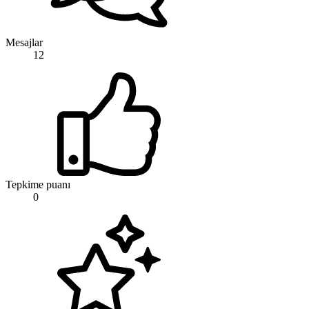
Mesajlar
12
Tepkime puanı
0