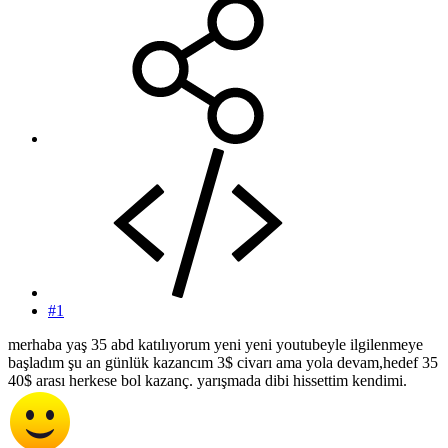
#1
merhaba yaş 35 abd katılıyorum yeni yeni youtubeyle ilgilenmeye
başladım şu an günlük kazancım 3$ civarı ama yola devam,hedef 35
40$ arası herkese bol kazanç. yarışmada dibi hissettim kendimi.