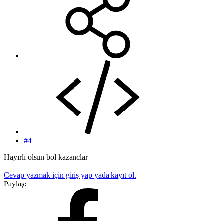
#4
Hayırlı olsun bol kazanclar
Cevap yazmak için giriş yap yada kayıt ol.
Paylaş: