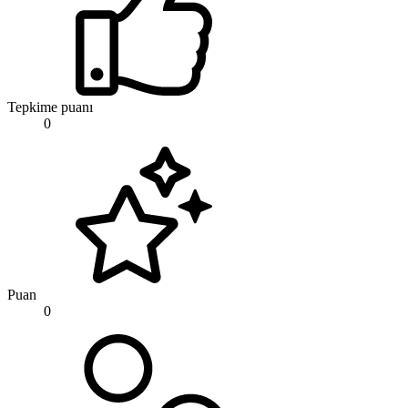
Tepkime puanı
0
Puan
0