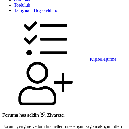
Topluluk
Tanışma – Hoş Geldiniz
Kişiselleştirme
Foruma hoş geldin 👋, Ziyaretçi
Forum içeriğine ve tüm hizmetlerimize erişim sağlamak için lütfen