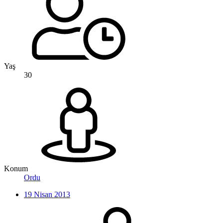
Yaş
30
Konum
Ordu
19 Nisan 2013