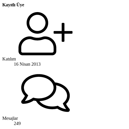
Kayıtlı Üye
Katılım
16 Nisan 2013
Mesajlar
249