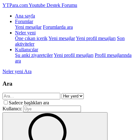
YTPara.com
Youtube Destek Forumu
Ana sayfa
Forumlar
Yeni mesajlar
Forumlarda ara
Neler yeni
Öne çıkan içerik
Yeni mesajlar
Yeni profil mesajları
Son
aktiviteler
Kullanıcılar
Şu anki ziyaretçiler
Yeni profil mesajları
Profil mesajlarında
ara
Neler yeni
Ara
Ara
Sadece başlıkları ara
Kullanıcı: