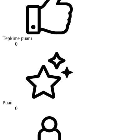
Tepkime puanı
0
Puan
0