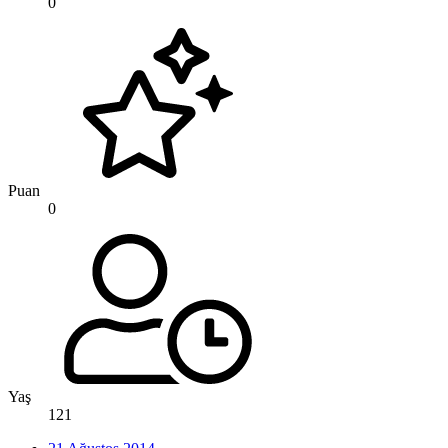
0
Puan
0
Yaş
121