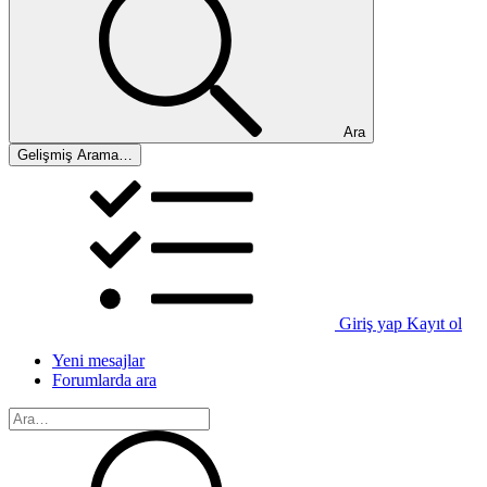
Ara
Gelişmiş Arama…
Giriş yap
Kayıt ol
Yeni mesajlar
Forumlarda ara