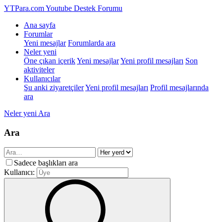
YTPara.com
Youtube Destek Forumu
Ana sayfa
Forumlar
Yeni mesajlar
Forumlarda ara
Neler yeni
Öne çıkan içerik
Yeni mesajlar
Yeni profil mesajları
Son
aktiviteler
Kullanıcılar
Şu anki ziyaretçiler
Yeni profil mesajları
Profil mesajlarında
ara
Neler yeni
Ara
Ara
Sadece başlıkları ara
Kullanıcı: