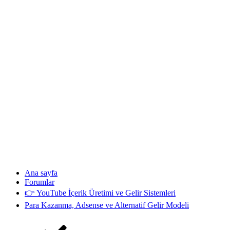
Ana sayfa
Forumlar
👉 YouTube İçerik Üretimi ve Gelir Sistemleri
Para Kazanma, Adsense ve Alternatif Gelir Modeli