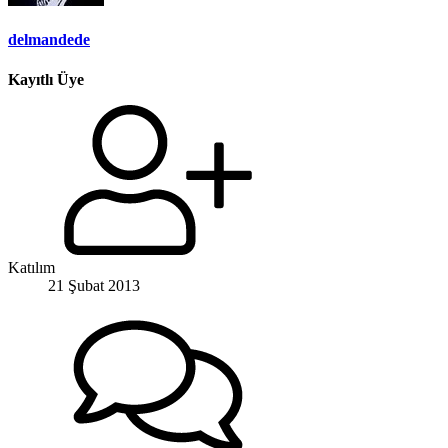
delmandede
Kayıtlı Üye
Katılım
21 Şubat 2013