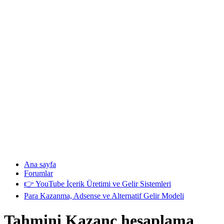
Ana sayfa
Forumlar
👉 YouTube İçerik Üretimi ve Gelir Sistemleri
Para Kazanma, Adsense ve Alternatif Gelir Modeli
Tahmini Kazanç hesaplama