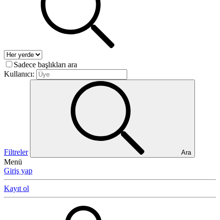
Sadece başlıkları ara
Kullanıcı:
Filtreler
Ara
Menü
Giriş yap
Kayıt ol