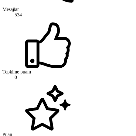
Mesajlar
534
Tepkime puanı
0
Puan