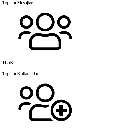
Toplam Mesajlar
11,5K
Toplam Kullanıcılar