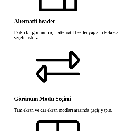
Alternatif header
Farklı bir görünüm için alternatif header yapısını kolayca
seçebilirsiniz.
Görünüm Modu Seçimi
Tam ekran ve dar ekran modları arasında geçiş yapın.