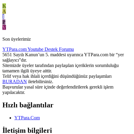
K
A
I
P
V
Son üyelerimiz
YTPara.com
Youtube Destek Forumu
5651 Sayılı Kanun’un 5. maddesi uyarınca YTPara.com bir “yer
sağlayıcı”dır.
Sitemizde üyeler tarafından paylaşılan içeriklerin sorumluluğu
tamamen ilgili üyeye aittir.
Telif veya hak ihlali içerdiğini düşündüğünüz paylaşımları
BURADAN
iletebilirsiniz.
Başvurular yasal süre içinde değerlendirilerek gerekli işlem
yapılacaktır.
Hızlı bağlantılar
YTPara.Com
İletişim bilgileri