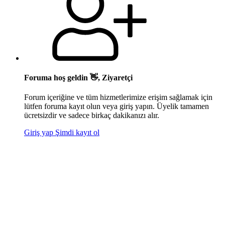
Foruma hoş geldin 👋, Ziyaretçi
Forum içeriğine ve tüm hizmetlerimize erişim sağlamak için
lütfen foruma kayıt olun veya giriş yapın. Üyelik tamamen
ücretsizdir ve sadece birkaç dakikanızı alır.
Giriş yap
Şimdi kayıt ol