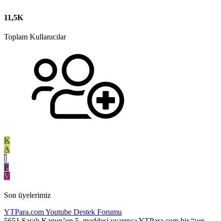
11,5K
Toplam Kullanıcılar
K
A
I
P
V
Son üyelerimiz
YTPara.com
Youtube Destek Forumu
5651 Sayılı Kanun’un 5. maddesi uyarınca YTPara.com bir “yer