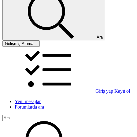
Ara
Gelişmiş Arama…
Giriş yap
Kayıt ol
Yeni mesajlar
Forumlarda ara