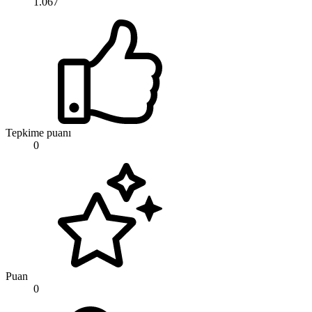
1.067
Tepkime puanı
0
Puan
0