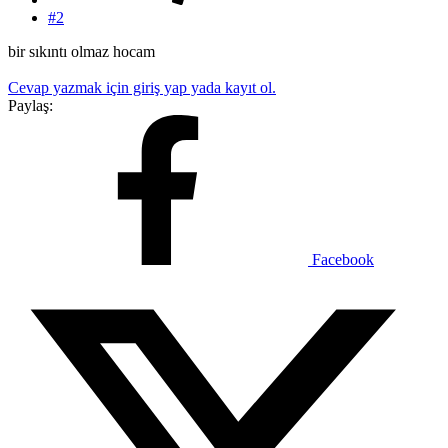
#2
bir sıkıntı olmaz hocam
Cevap yazmak için giriş yap yada kayıt ol.
Paylaş:
Facebook