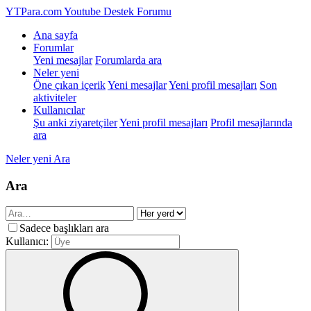
YTPara.com
Youtube Destek Forumu
Ana sayfa
Forumlar
Yeni mesajlar
Forumlarda ara
Neler yeni
Öne çıkan içerik
Yeni mesajlar
Yeni profil mesajları
Son
aktiviteler
Kullanıcılar
Şu anki ziyaretçiler
Yeni profil mesajları
Profil mesajlarında
ara
Neler yeni
Ara
Ara
Sadece başlıkları ara
Kullanıcı: