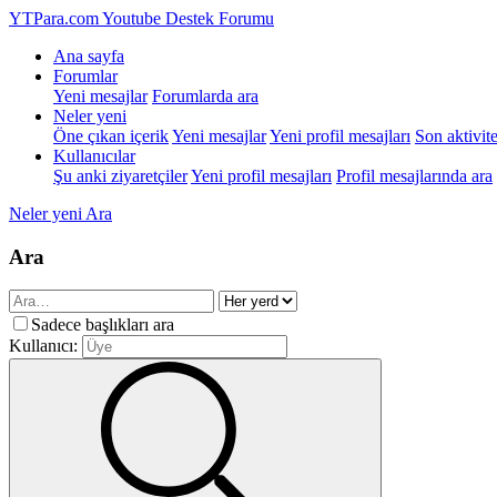
YTPara.com
Youtube Destek Forumu
Ana sayfa
Forumlar
Yeni mesajlar
Forumlarda ara
Neler yeni
Öne çıkan içerik
Yeni mesajlar
Yeni profil mesajları
Son aktivite
Kullanıcılar
Şu anki ziyaretçiler
Yeni profil mesajları
Profil mesajlarında ara
Neler yeni
Ara
Ara
Sadece başlıkları ara
Kullanıcı: