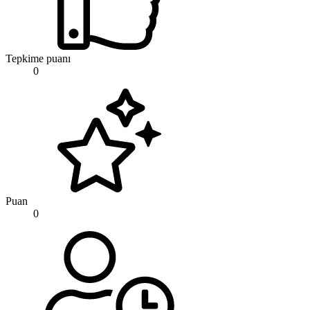
Tepkime puanı
0
Puan
0