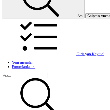
Ara
Gelişmiş Aram
Giriş yap
Kayıt ol
Yeni mesajlar
Forumlarda ara