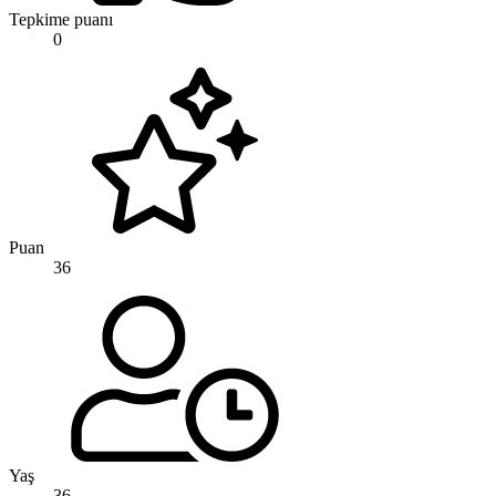
Tepkime puanı
0
Puan
36
Yaş
36