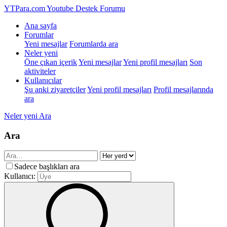
YTPara.com
Youtube Destek Forumu
Ana sayfa
Forumlar
Yeni mesajlar
Forumlarda ara
Neler yeni
Öne çıkan içerik
Yeni mesajlar
Yeni profil mesajları
Son
aktiviteler
Kullanıcılar
Şu anki ziyaretçiler
Yeni profil mesajları
Profil mesajlarında
ara
Neler yeni
Ara
Ara
Sadece başlıkları ara
Kullanıcı: