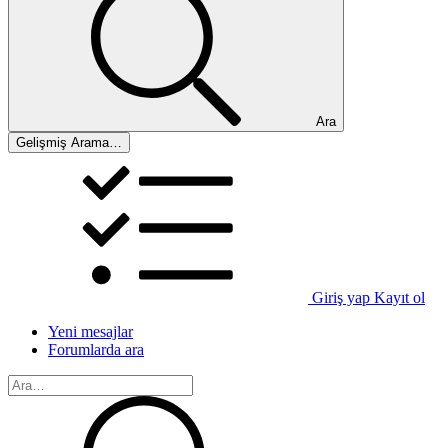
Ara
Gelişmiş Arama…
Giriş yap
Kayıt ol
Yeni mesajlar
Forumlarda ara