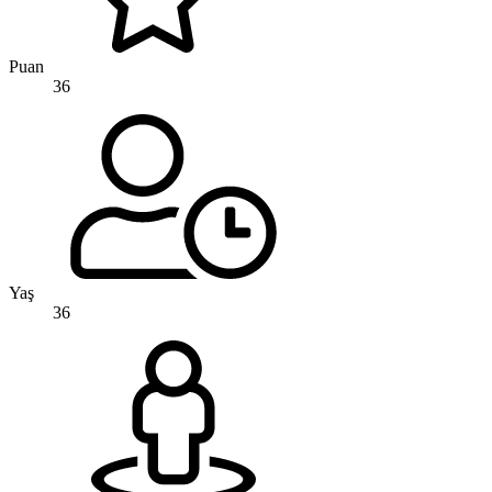
Puan
36
Yaş
36