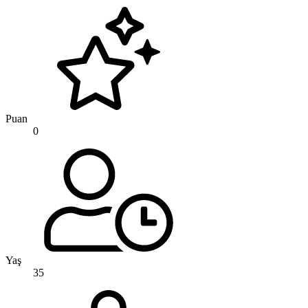
Puan
0
Yaş
35