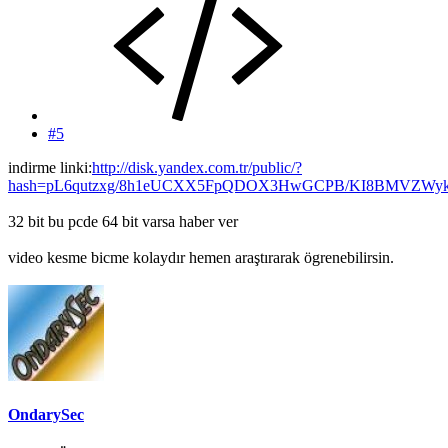
#5
indirme linki:
http://disk.yandex.com.tr/public/?
hash=pL6qutzxg/8h1eUCXX5FpQDOX3HwGCPB/KI8BMVZWy
32 bit bu pcde 64 bit varsa haber ver
video kesme bicme kolaydır hemen araştırarak ögrenebilirsin.
OndarySec