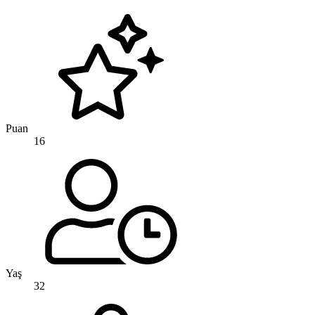
Puan
16
Yaş
32