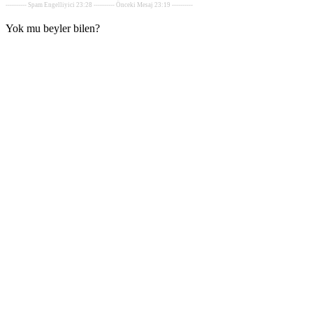
---------- Spam Engelliyici 23:28 ---------- Önceki Mesaj 23:19 ----------
Yok mu beyler bilen?