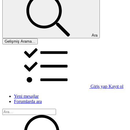
Ara
Gelişmiş Arama…
Giriş yap
Kayıt ol
Yeni mesajlar
Forumlarda ara