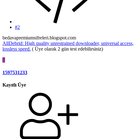
#2
bedavapremiumsifreleri.blogspot.com
AllDebrid: High quality unrestrained downloader, universal access,
lossless speed.
( Üye olarak 2 gün test edebilirsiniz)
1
1597531233
Kayıtlı Üye