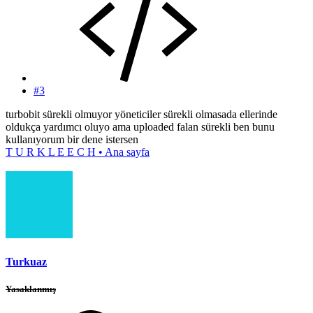
#3
turbobit sürekli olmuyor yöneticiler sürekli olmasada ellerinde
oldukça yardımcı oluyo ama uploaded falan sürekli ben bunu
kullanıyorum bir dene istersen
T U R K L E E C H • Ana sayfa
Turkuaz
Yasaklanmış