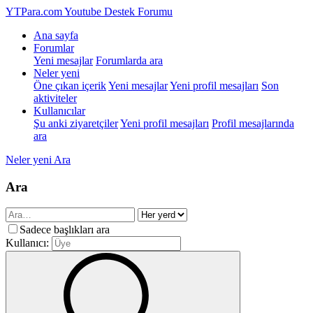
YTPara.com
Youtube Destek Forumu
Ana sayfa
Forumlar
Yeni mesajlar
Forumlarda ara
Neler yeni
Öne çıkan içerik
Yeni mesajlar
Yeni profil mesajları
Son
aktiviteler
Kullanıcılar
Şu anki ziyaretçiler
Yeni profil mesajları
Profil mesajlarında
ara
Neler yeni
Ara
Ara
Sadece başlıkları ara
Kullanıcı: