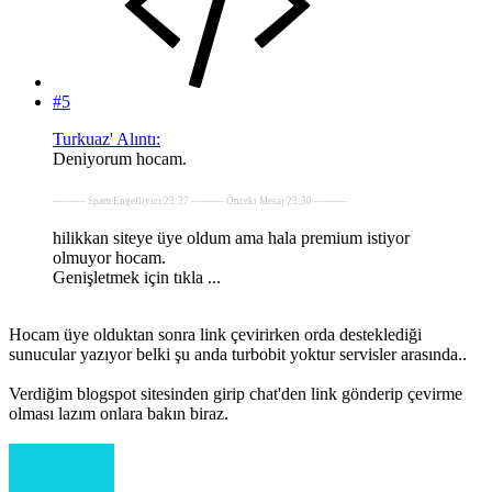
#5
Turkuaz' Alıntı:
Deniyorum hocam.
---------- Spam Engelliyici 23:37 ---------- Önceki Mesaj 23:30 ----------
hilikkan siteye üye oldum ama hala premium istiyor
olmuyor hocam.
Genişletmek için tıkla ...
Hocam üye olduktan sonra link çevirirken orda desteklediği
sunucular yazıyor belki şu anda turbobit yoktur servisler arasında..
Verdiğim blogspot sitesinden girip chat'den link gönderip çevirme
olması lazım onlara bakın biraz.