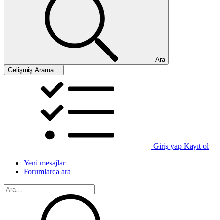
Ara
Gelişmiş Arama…
Giriş yap
Kayıt ol
Yeni mesajlar
Forumlarda ara