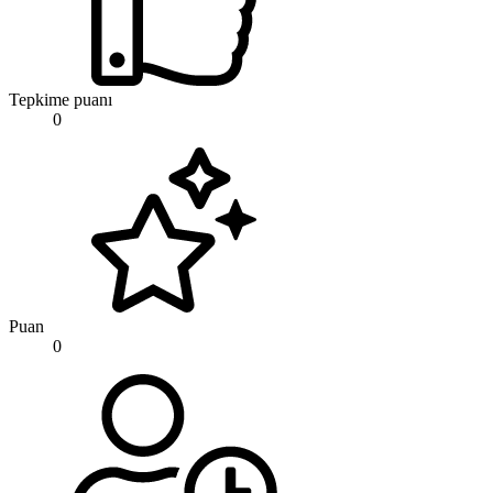
Tepkime puanı
0
Puan
0