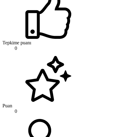
Tepkime puanı
0
Puan
0