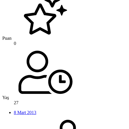
Puan
0
Yaş
27
8 Mart 2013