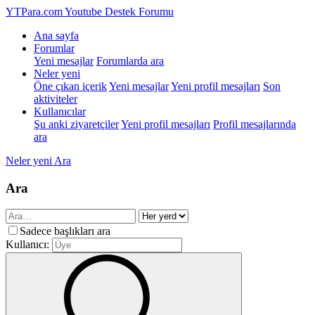
YTPara.com
Youtube Destek Forumu
Ana sayfa
Forumlar
Yeni mesajlar
Forumlarda ara
Neler yeni
Öne çıkan içerik
Yeni mesajlar
Yeni profil mesajları
Son
aktiviteler
Kullanıcılar
Şu anki ziyaretçiler
Yeni profil mesajları
Profil mesajlarında
ara
Neler yeni
Ara
Ara
Sadece başlıkları ara
Kullanıcı: