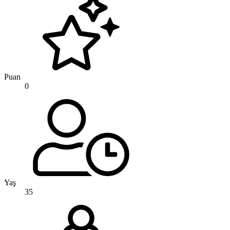
Puan
0
Yaş
35