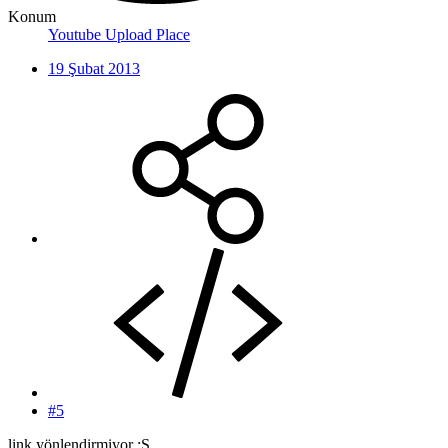
Konum
Youtube Upload Place
19 Şubat 2013
#5
link yönlendirmiyor :S