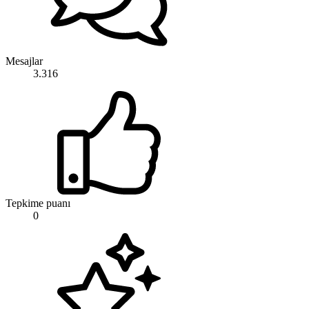
Mesajlar
3.316
Tepkime puanı
0