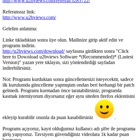
http://www.u2bviews.com/referral/3283722/
Referanssız link:
http://www.u2bviews.com/
Gelelim anlatıma:
Linke tıkladıktan sonra üye olun. Mailinize girip aktif edin ve
programı indirin.
http://u2bviews.com/download/
sayfasına girdikten sonra "Click
here to Download u2bviews Software *(Recommended)* (Lastest
Version)" yazan yere tıklayın, sizi yönlendirdiği sayfadan
indirebilirsiniz.
Not: Programı kurduktan sonra güncellemenizi isteyecektir, sadece
ilk kurulumda güncelleme yapmıştım ondan beri herhangi bir patch
gelmedi. Programı kurmadan önce taratabilirsiniz, programla
kasmak istemiyorum diyorsanız eğer aynı siteden firefox eklentisini
ekleyip kurabilir onunla da puan kasabilirsiniz
.
Programı açıyoruz, kayıt olduğumuz kullanıcı adı şifre ile programa
giriş yapıyoruz. Tavsiyem güvendiğiniz videolara 1k kadar puan
basmanız.