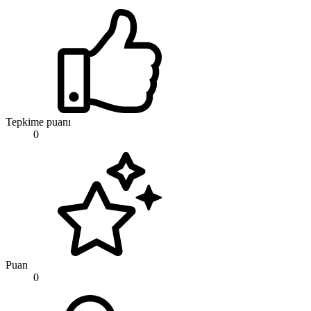
Tepkime puanı
0
Puan
0