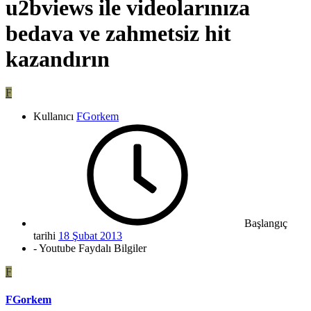
u2bviews ile videolarınıza
bedava ve zahmetsiz hit
kazandırın
F
Kullanıcı
FGorkem
Başlangıç
tarihi
18 Şubat 2013
- Youtube Faydalı Bilgiler
F
FGorkem