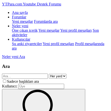
YTPara.com
Youtube Destek Forumu
Ana sayfa
Forumlar
Yeni mesajlar
Forumlarda ara
Neler yeni
Öne çıkan içerik
Yeni mesajlar
Yeni profil mesajları
Son
aktiviteler
Kullanıcılar
Şu anki ziyaretçiler
Yeni profil mesajları
Profil mesajlarında
ara
Neler yeni
Ara
Ara
Sadece başlıkları ara
Kullanıcı: