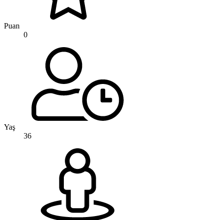
Puan
0
Yaş
36