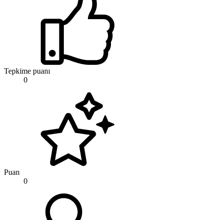
Tepkime puanı
0
Puan
0