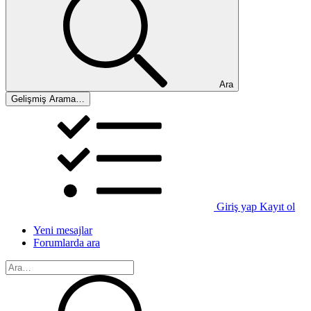
Ara
Gelişmiş Arama…
Giriş yap
Kayıt ol
Yeni mesajlar
Forumlarda ara