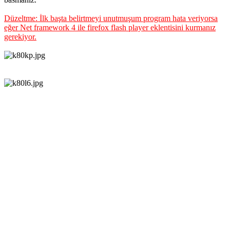
Düzeltme: İlk başta belirtmeyi unutmuşum program hata veriyorsa
eğer Net framework 4 ile firefox flash player eklentisini kurmanız
gerekiyor.