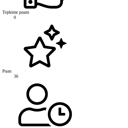
Tepkime puanı
0
Puan
36