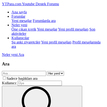
YTPara.com
Youtube Destek Forumu
Ana sayfa
Forumlar
Yeni mesajlar
Forumlarda ara
Neler yeni
Öne çıkan içerik
Yeni mesajlar
Yeni profil mesajları
Son
aktiviteler
Kullanıcılar
Şu anki ziyaretçiler
Yeni profil mesajları
Profil mesajlarında
ara
Neler yeni
Ara
Ara
Sadece başlıkları ara
Kullanıcı: