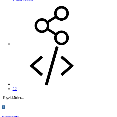
#2
Teşekkürler...
T