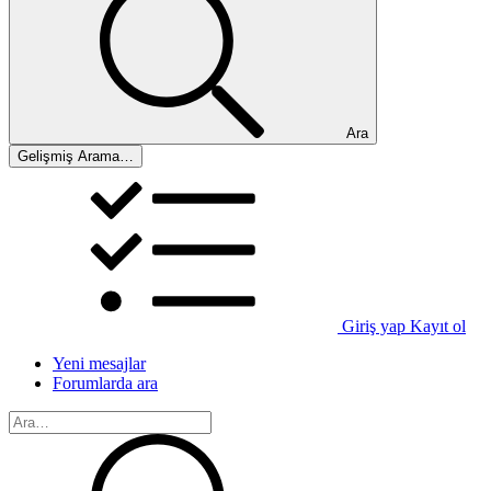
Ara
Gelişmiş Arama…
Giriş yap
Kayıt ol
Yeni mesajlar
Forumlarda ara