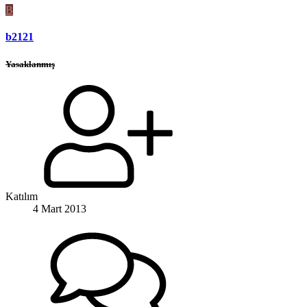
B
b2121
Yasaklanmış
Katılım
4 Mart 2013