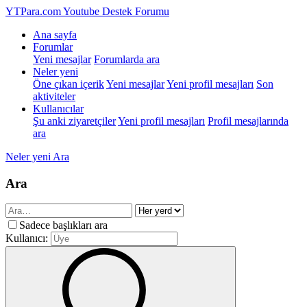
YTPara.com
Youtube Destek Forumu
Ana sayfa
Forumlar
Yeni mesajlar
Forumlarda ara
Neler yeni
Öne çıkan içerik
Yeni mesajlar
Yeni profil mesajları
Son
aktiviteler
Kullanıcılar
Şu anki ziyaretçiler
Yeni profil mesajları
Profil mesajlarında
ara
Neler yeni
Ara
Ara
Sadece başlıkları ara
Kullanıcı: