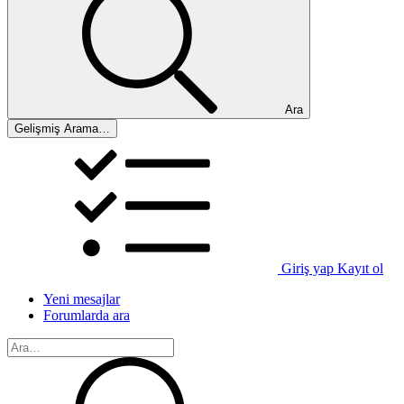
Ara
Gelişmiş Arama…
Giriş yap
Kayıt ol
Yeni mesajlar
Forumlarda ara