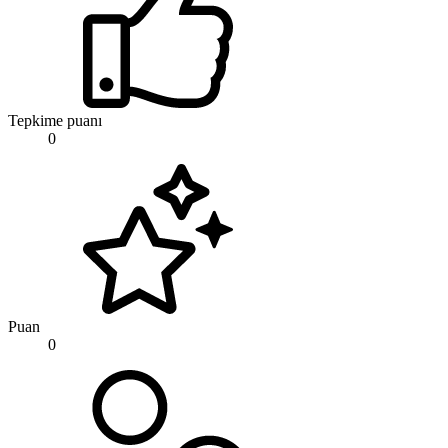
Tepkime puanı
0
Puan
0