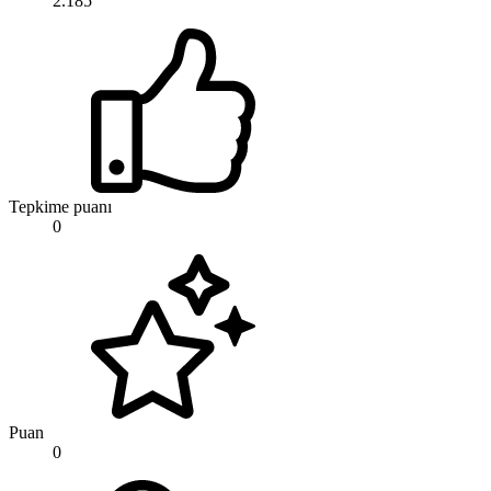
2.185
Tepkime puanı
0
Puan
0