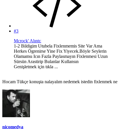
#3
Mcrock' Alıntı:
1-2 Bildigim Utubela Fixlenmemis Site Var Ama
Herkes Ögrenirse Yine Fix Yiyecek.Böyle Seylerin
Olamamsı Icın Fazla Paylasmayın Fixlenmesi Uzun
Sürsün Arastirip Bulanlar Kullansın
Genişletmek için tıkla ...
Hocam Tükçe konuşta nalayalım nedemek istedin fixlenmek ne
nicomedya