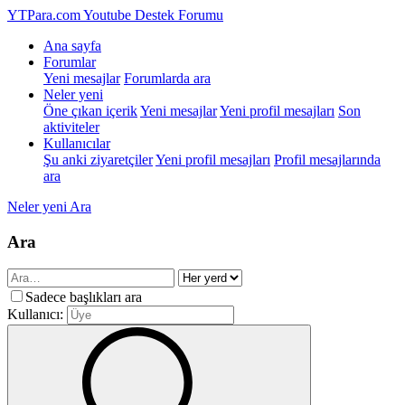
YTPara.com
Youtube Destek Forumu
Ana sayfa
Forumlar
Yeni mesajlar
Forumlarda ara
Neler yeni
Öne çıkan içerik
Yeni mesajlar
Yeni profil mesajları
Son
aktiviteler
Kullanıcılar
Şu anki ziyaretçiler
Yeni profil mesajları
Profil mesajlarında
ara
Neler yeni
Ara
Ara
Sadece başlıkları ara
Kullanıcı: