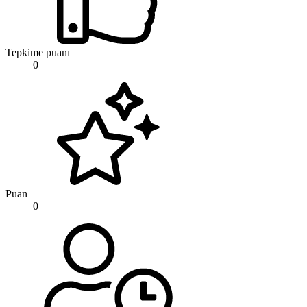
Tepkime puanı
0
Puan
0