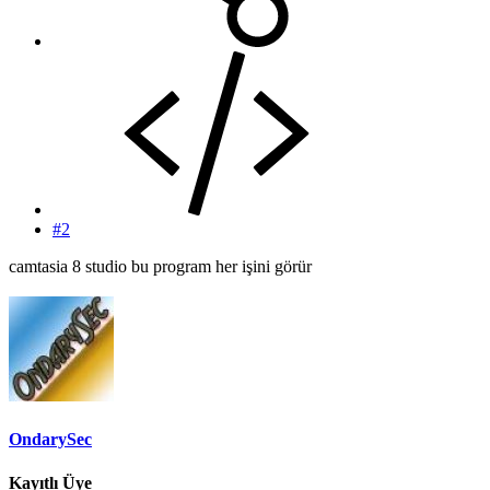
#2
camtasia 8 studio bu program her işini görür
OndarySec
Kayıtlı Üye