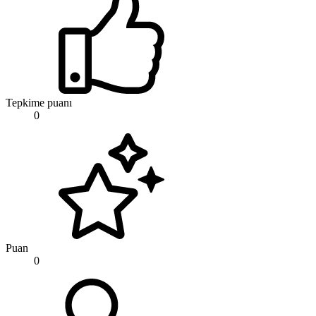
Tepkime puanı
0
Puan
0