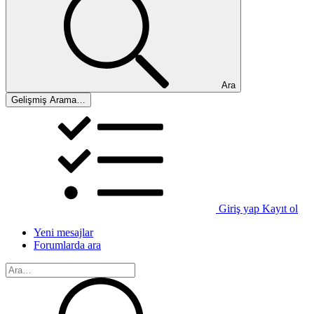
Ara
Gelişmiş Arama…
Giriş yap
Kayıt ol
Yeni mesajlar
Forumlarda ara