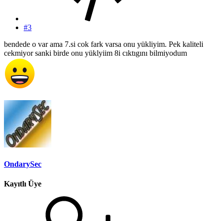
#3
bendede o var ama 7.si cok fark varsa onu yükliyim. Pek kaliteli
cekmiyor sanki birde onu yüklyiim 8i cıktıgını bilmiyodum
OndarySec
Kayıtlı Üye