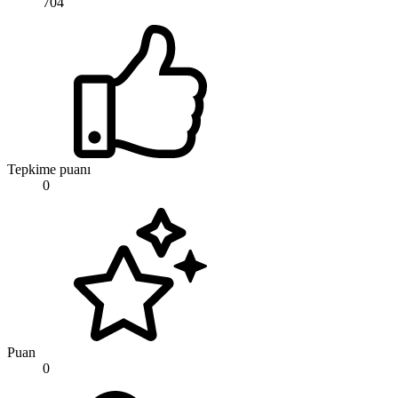
704
Tepkime puanı
0
Puan
0