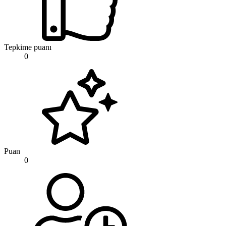
Tepkime puanı
0
Puan
0