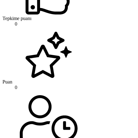
Tepkime puanı
0
Puan
0