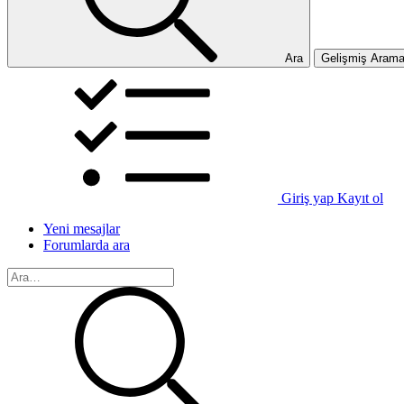
Ara
Gelişmiş Aram
Giriş yap
Kayıt ol
Yeni mesajlar
Forumlarda ara