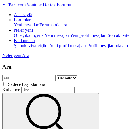
YTPara.com
Youtube Destek Forumu
Ana sayfa
Forumlar
Yeni mesajlar
Forumlarda ara
Neler yeni
Öne çıkan içerik
Yeni mesajlar
Yeni profil mesajları
Son aktivite
Kullanıcılar
Şu anki ziyaretçiler
Yeni profil mesajları
Profil mesajlarında ara
Neler yeni
Ara
Ara
Sadece başlıkları ara
Kullanıcı: