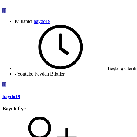
H
Kullanıcı
haydo19
Başlangıç tarih
- Youtube Faydalı Bilgiler
H
haydo19
Kayıtlı Üye