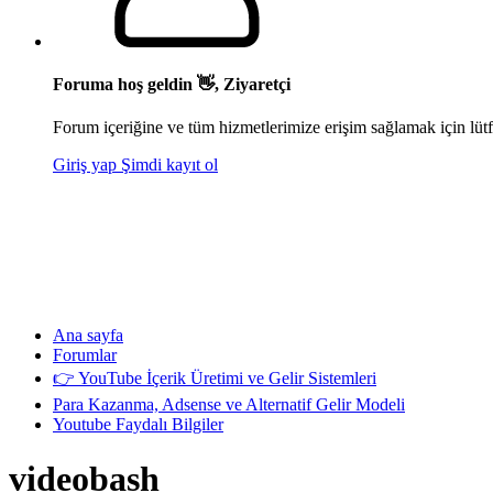
Foruma hoş geldin 👋, Ziyaretçi
Forum içeriğine ve tüm hizmetlerimize erişim sağlamak için lütf
Giriş yap
Şimdi kayıt ol
Ana sayfa
Forumlar
👉 YouTube İçerik Üretimi ve Gelir Sistemleri
Para Kazanma, Adsense ve Alternatif Gelir Modeli
Youtube Faydalı Bilgiler
videobash