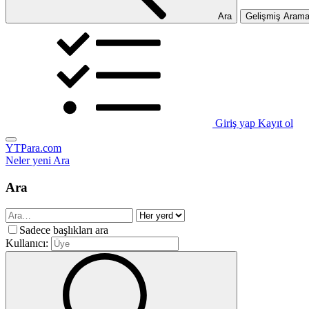
Ara
Gelişmiş Aram
Giriş yap
Kayıt ol
YTPara.com
Neler yeni
Ara
Ara
Sadece başlıkları ara
Kullanıcı: