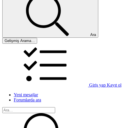
Ara
Gelişmiş Arama…
Giriş yap
Kayıt ol
Yeni mesajlar
Forumlarda ara