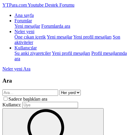
YTPara.com
Youtube Destek Forumu
Ana sayfa
Forumlar
Yeni mesajlar
Forumlarda ara
Neler yeni
Öne çıkan içerik
Yeni mesajlar
Yeni profil mesajları
Son
aktiviteler
Kullanıcılar
Şu anki ziyaretçiler
Yeni profil mesajları
Profil mesajlarında
ara
Neler yeni
Ara
Ara
Sadece başlıkları ara
Kullanıcı: