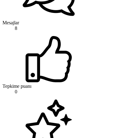
Mesajlar
8
Tepkime puanı
0