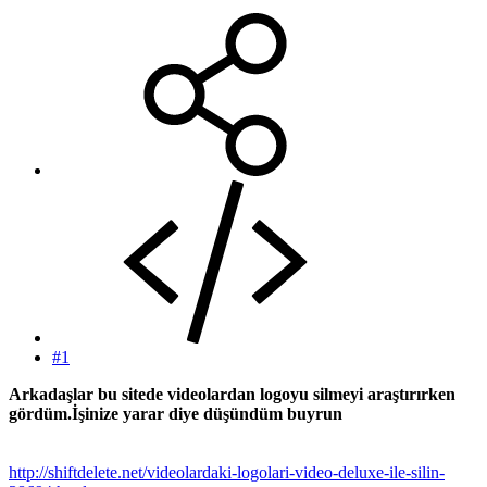
#1
Arkadaşlar bu sitede videolardan logoyu silmeyi araştırırken
gördüm.İşinize yarar diye düşündüm buyrun
http://shiftdelete.net/videolardaki-logolari-video-deluxe-ile-silin-