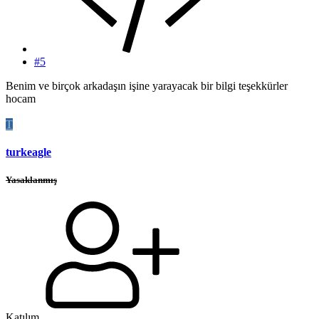
#5
Benim ve birçok arkadaşın işine yarayacak bir bilgi teşekkürler
hocam
T
turkeagle
Yasaklanmış
Katılım