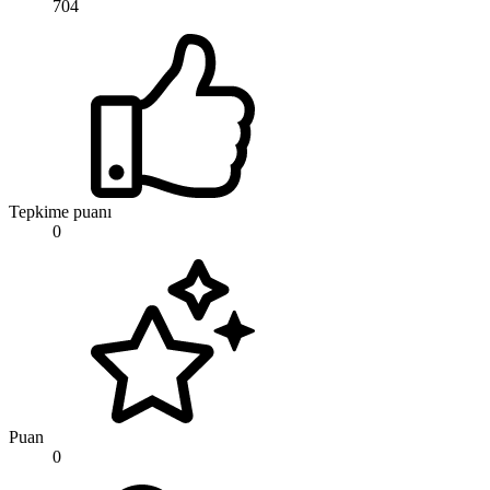
704
Tepkime puanı
0
Puan
0