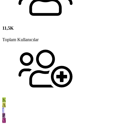
11,5K
Toplam Kullanıcılar
K
A
I
P
V