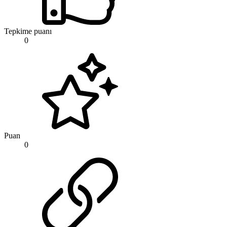
Tepkime puanı
0
Puan
0