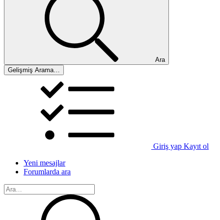
Ara
Gelişmiş Arama…
Giriş yap
Kayıt ol
Yeni mesajlar
Forumlarda ara