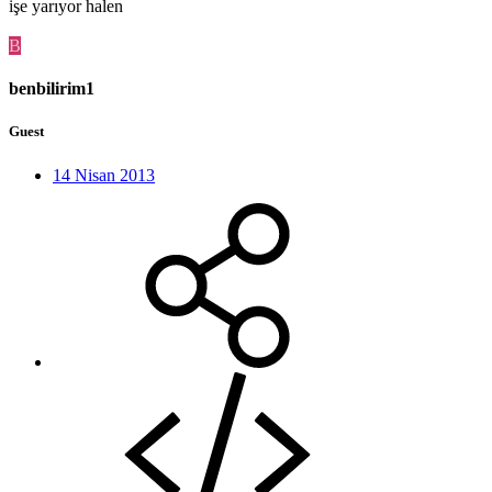
işe yarıyor halen
B
benbilirim1
Guest
14 Nisan 2013