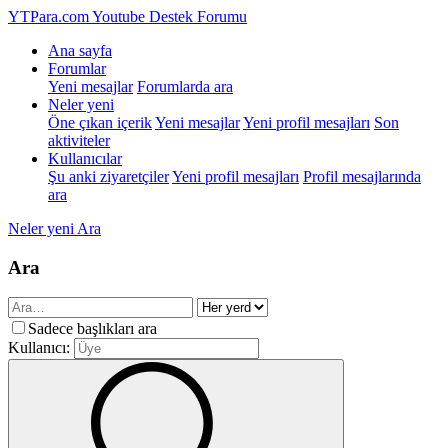
YTPara.com
Youtube Destek Forumu
Ana sayfa
Forumlar
Yeni mesajlar
Forumlarda ara
Neler yeni
Öne çıkan içerik
Yeni mesajlar
Yeni profil mesajları
Son
aktiviteler
Kullanıcılar
Şu anki ziyaretçiler
Yeni profil mesajları
Profil mesajlarında
ara
Neler yeni
Ara
Ara
Sadece başlıkları ara
Kullanıcı: