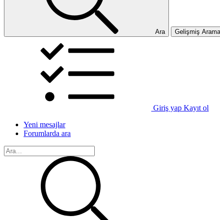
Ara
Gelişmiş Aram
Giriş yap
Kayıt ol
Yeni mesajlar
Forumlarda ara