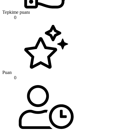
Tepkime puanı
0
Puan
0