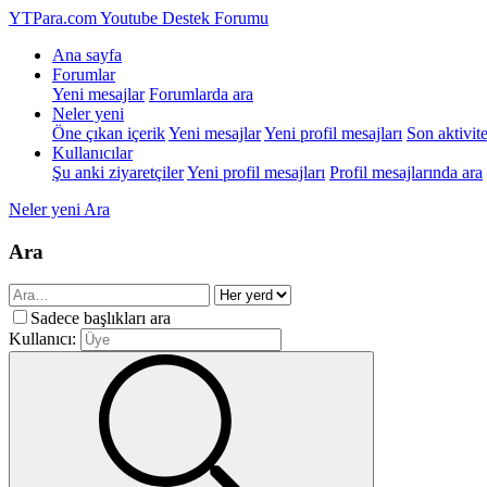
YTPara.com
Youtube Destek Forumu
Ana sayfa
Forumlar
Yeni mesajlar
Forumlarda ara
Neler yeni
Öne çıkan içerik
Yeni mesajlar
Yeni profil mesajları
Son aktivite
Kullanıcılar
Şu anki ziyaretçiler
Yeni profil mesajları
Profil mesajlarında ara
Neler yeni
Ara
Ara
Sadece başlıkları ara
Kullanıcı: