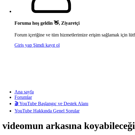
Foruma hoş geldin 👋, Ziyaretçi
Forum içeriğine ve tüm hizmetlerimize erişim sağlamak için lütf
Giriş yap
Şimdi kayıt ol
Ana sayfa
Forumlar
🎬 YouTube Başlangıç ve Destek Alanı
YouTube Hakkında Genel Sorular
videomun arkasına koyabileceğim