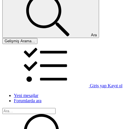
Ara
Gelişmiş Arama…
Giriş yap
Kayıt ol
Yeni mesajlar
Forumlarda ara