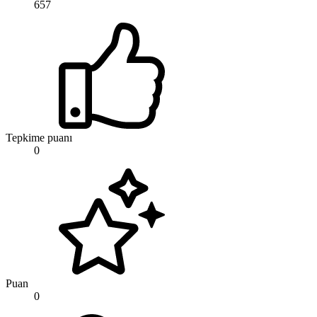
657
Tepkime puanı
0
Puan
0