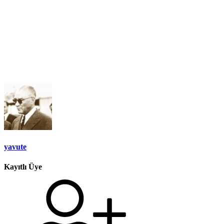
yavute
Kayıtlı Üye