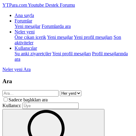
YTPara.com
Youtube Destek Forumu
Ana sayfa
Forumlar
Yeni mesajlar
Forumlarda ara
Neler yeni
Öne çıkan içerik
Yeni mesajlar
Yeni profil mesajları
Son
aktiviteler
Kullanıcılar
Şu anki ziyaretçiler
Yeni profil mesajları
Profil mesajlarında
ara
Neler yeni
Ara
Ara
Sadece başlıkları ara
Kullanıcı: