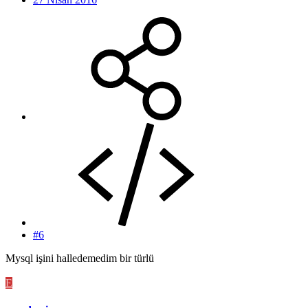
#6
Mysql işini halledemedim bir türlü
E