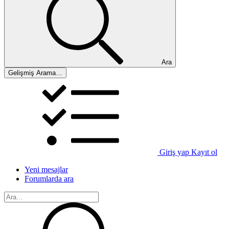
Ara
Gelişmiş Arama…
Giriş yap
Kayıt ol
Yeni mesajlar
Forumlarda ara