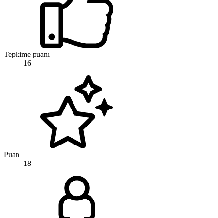
Tepkime puanı
16
Puan
18