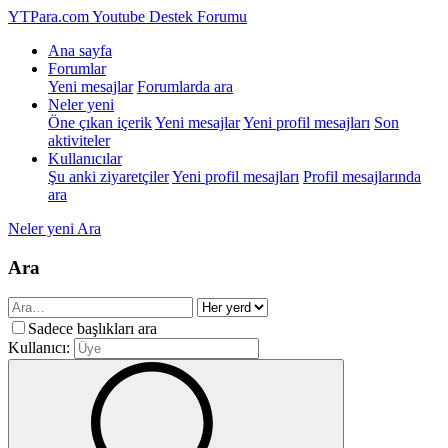
YTPara.com
Youtube Destek Forumu
Ana sayfa
Forumlar
Yeni mesajlar
Forumlarda ara
Neler yeni
Öne çıkan içerik
Yeni mesajlar
Yeni profil mesajları
Son
aktiviteler
Kullanıcılar
Şu anki ziyaretçiler
Yeni profil mesajları
Profil mesajlarında
ara
Neler yeni
Ara
Ara
Sadece başlıkları ara
Kullanıcı: