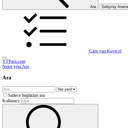
Ara
Gelişmiş Aram
Giriş yap
Kayıt ol
YTPara.com
Neler yeni
Ara
Ara
Sadece başlıkları ara
Kullanıcı: