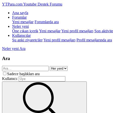
YTPara.com
Youtube Destek Forumu
Ana sayfa
Forumlar
Yeni mesajlar
Forumlarda ara
Neler yeni
Öne çıkan içerik
Yeni mesajlar
Yeni profil mesajları
Son aktivite
Kullanıcılar
Şu anki ziyaretçiler
Yeni profil mesajları
Profil mesajlarında ara
Neler yeni
Ara
Ara
Sadece başlıkları ara
Kullanıcı: