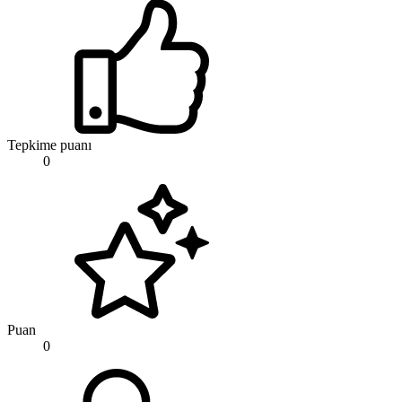
Tepkime puanı
0
Puan
0