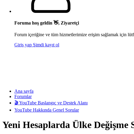
Foruma hoş geldin 👋, Ziyaretçi
Forum içeriğine ve tüm hizmetlerimize erişim sağlamak için lütf
Giriş yap
Şimdi kayıt ol
Ana sayfa
Forumlar
🎬 YouTube Başlangıç ve Destek Alanı
YouTube Hakkında Genel Sorular
Yeni Hesaplarda Ülke Değişme 