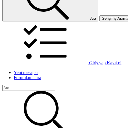
Ara
Gelişmiş Aram
Giriş yap
Kayıt ol
Yeni mesajlar
Forumlarda ara