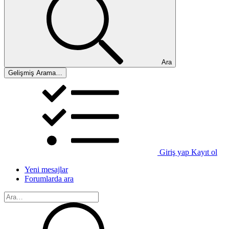
Ara
Gelişmiş Arama…
Giriş yap
Kayıt ol
Yeni mesajlar
Forumlarda ara