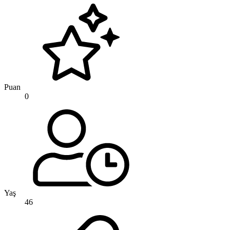
Puan
0
Yaş
46