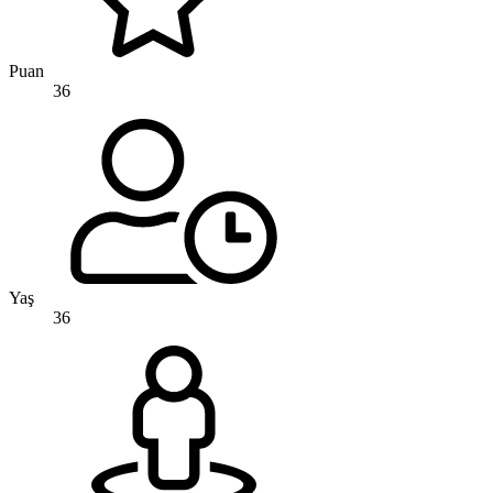
Puan
36
Yaş
36