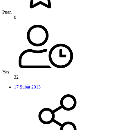
Puan
0
Yaş
32
17 Şubat 2013