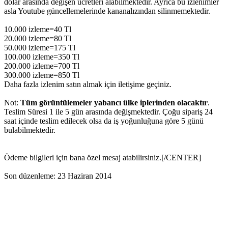
dolar arasında değişen ücretleri alabilmektedir. Ayrıca bu izlenimler
asla Youtube güncellemelerinde kananalızından silinmemektedir.
10.000 izleme=40 Tl
20.000 izleme=80 Tl
50.000 izleme=175 Tl
100.000 izleme=350 Tl
200.000 izleme=700 Tl
300.000 izleme=850 Tl
Daha fazla izlenim satın almak için iletişime geçiniz.
Not:
Tüm görüntülemeler yabancı ülke iplerinden olacaktır
.
Teslim Süresi 1 ile 5 gün arasında değişmektedir. Çoğu sipariş 24
saat içinde teslim edilecek olsa da iş yoğunluğuna göre 5 günü
bulabilmektedir.
Ödeme bilgileri için bana özel mesaj atabilirsiniz.[/CENTER]
Son düzenleme:
23 Haziran 2014