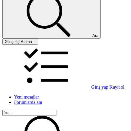
Ara
Gelişmiş Arama…
Giriş yap
Kayıt ol
Yeni mesajlar
Forumlarda ara