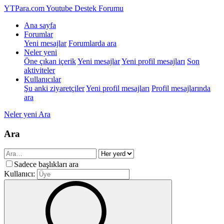
YTPara.com
Youtube Destek Forumu
Ana sayfa
Forumlar
Yeni mesajlar
Forumlarda ara
Neler yeni
Öne çıkan içerik
Yeni mesajlar
Yeni profil mesajları
Son
aktiviteler
Kullanıcılar
Şu anki ziyaretçiler
Yeni profil mesajları
Profil mesajlarında
ara
Neler yeni
Ara
Ara
Sadece başlıkları ara
Kullanıcı: