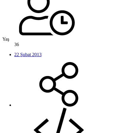
Yaş
36
22 Şubat 2013