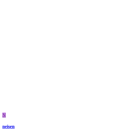
N
neisen