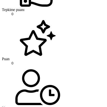
Tepkime puanı
0
Puan
0