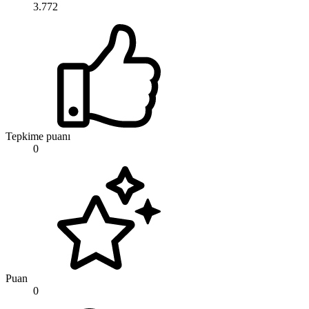
3.772
Tepkime puanı
0
Puan
0