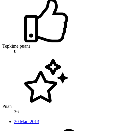
Tepkime puanı
0
Puan
36
20 Mart 2013