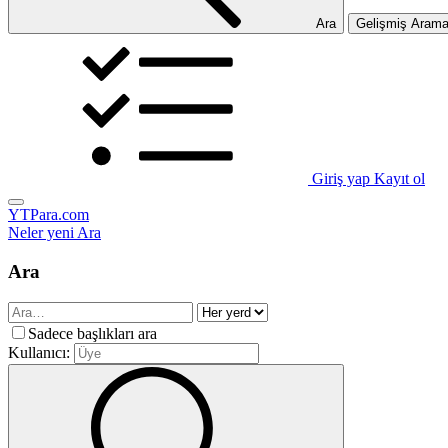
Ara
Gelişmiş Aram
Giriş yap
Kayıt ol
YTPara.com
Neler yeni
Ara
Ara
Sadece başlıkları ara
Kullanıcı: