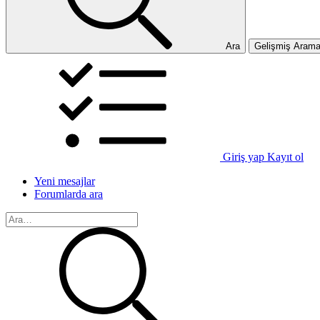
Ara
Gelişmiş Aram
Giriş yap
Kayıt ol
Yeni mesajlar
Forumlarda ara