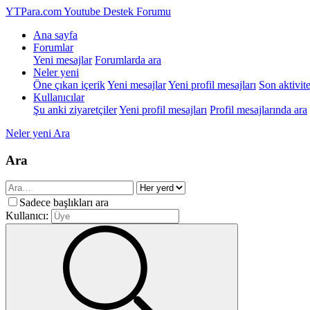
YTPara.com
Youtube Destek Forumu
Ana sayfa
Forumlar
Yeni mesajlar
Forumlarda ara
Neler yeni
Öne çıkan içerik
Yeni mesajlar
Yeni profil mesajları
Son aktivite
Kullanıcılar
Şu anki ziyaretçiler
Yeni profil mesajları
Profil mesajlarında ara
Neler yeni
Ara
Ara
Sadece başlıkları ara
Kullanıcı: