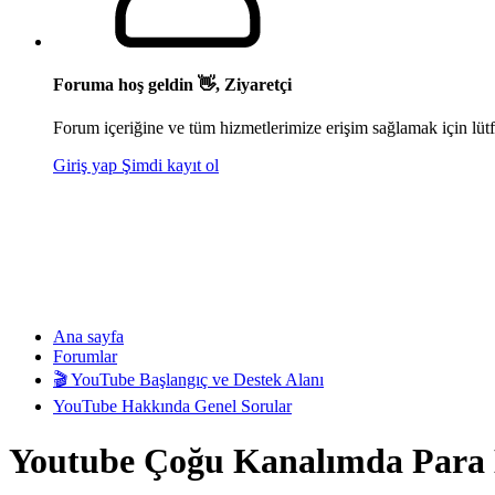
Foruma hoş geldin 👋, Ziyaretçi
Forum içeriğine ve tüm hizmetlerimize erişim sağlamak için lütf
Giriş yap
Şimdi kayıt ol
Ana sayfa
Forumlar
🎬 YouTube Başlangıç ve Destek Alanı
YouTube Hakkında Genel Sorular
Youtube Çoğu Kanalımda Para 