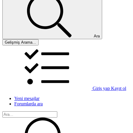
Ara
Gelişmiş Arama…
Giriş yap
Kayıt ol
Yeni mesajlar
Forumlarda ara