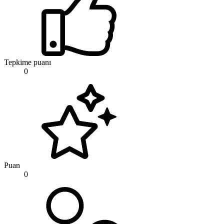
Tepkime puanı
0
Puan
0