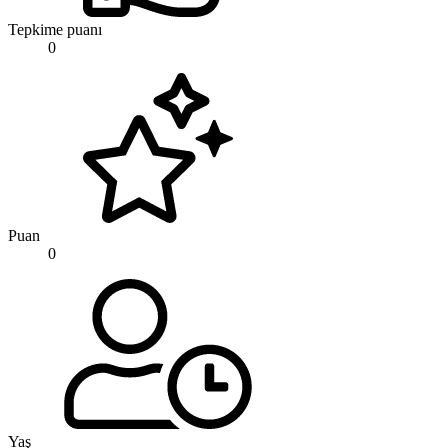
Tepkime puanı
0
Puan
0
Yaş