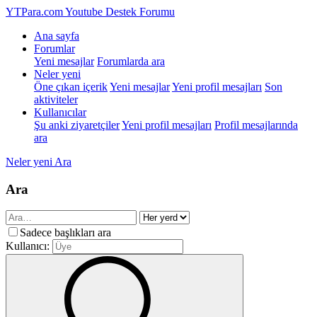
YTPara.com
Youtube Destek Forumu
Ana sayfa
Forumlar
Yeni mesajlar
Forumlarda ara
Neler yeni
Öne çıkan içerik
Yeni mesajlar
Yeni profil mesajları
Son
aktiviteler
Kullanıcılar
Şu anki ziyaretçiler
Yeni profil mesajları
Profil mesajlarında
ara
Neler yeni
Ara
Ara
Sadece başlıkları ara
Kullanıcı: