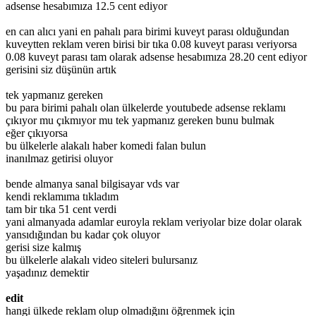
adsense hesabımıza 12.5 cent ediyor
en can alıcı yani en pahalı para birimi kuveyt parası olduğundan
kuveytten reklam veren birisi bir tıka 0.08 kuveyt parası veriyorsa
0.08 kuveyt parası tam olarak adsense hesabımıza 28.20 cent ediyor
gerisini siz düşünün artık
tek yapmanız gereken
bu para birimi pahalı olan ülkelerde youtubede adsense reklamı
çıkıyor mu çıkmıyor mu tek yapmanız gereken bunu bulmak
eğer çıkıyorsa
bu ülkelerle alakalı haber komedi falan bulun
inanılmaz getirisi oluyor
bende almanya sanal bilgisayar vds var
kendi reklamıma tıkladım
tam bir tıka 51 cent verdi
yani almanyada adamlar euroyla reklam veriyolar bize dolar olarak
yansıdığından bu kadar çok oluyor
gerisi size kalmış
bu ülkelerle alakalı video siteleri bulursanız
yaşadınız demektir
edit
hangi ülkede reklam olup olmadığını öğrenmek için