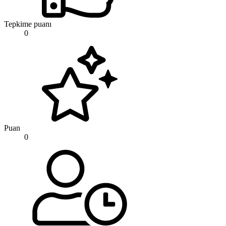
Tepkime puanı
0
Puan
0