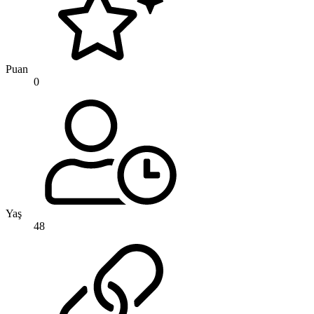
Puan
0
Yaş
48