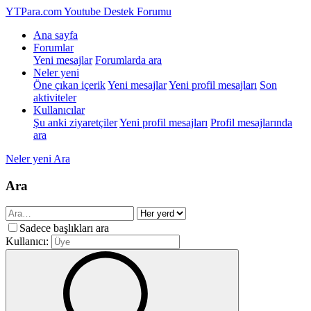
YTPara.com
Youtube Destek Forumu
Ana sayfa
Forumlar
Yeni mesajlar
Forumlarda ara
Neler yeni
Öne çıkan içerik
Yeni mesajlar
Yeni profil mesajları
Son
aktiviteler
Kullanıcılar
Şu anki ziyaretçiler
Yeni profil mesajları
Profil mesajlarında
ara
Neler yeni
Ara
Ara
Sadece başlıkları ara
Kullanıcı: