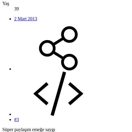
Yaş
39
2 Mart 2013
#3
Süper paylaşım emeğe saygı