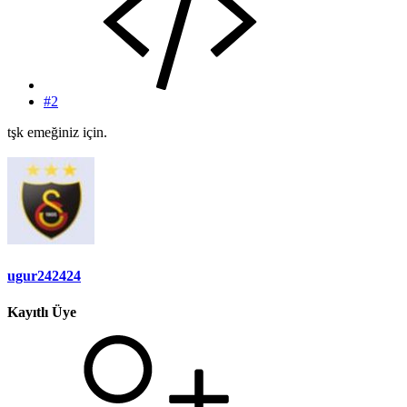
#2
tşk emeğiniz için.
ugur242424
Kayıtlı Üye