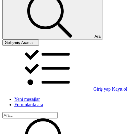
Ara
Gelişmiş Arama…
Giriş yap
Kayıt ol
Yeni mesajlar
Forumlarda ara