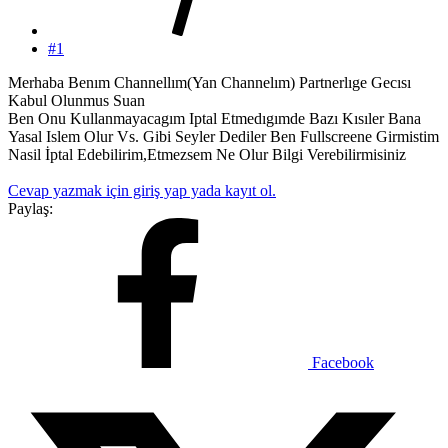
#1
Merhaba Benım Channellım(Yan Channelım) Partnerlıge Gecısı
Kabul Olunmus Suan
Ben Onu Kullanmayacagım Iptal Etmedıgımde Bazı Kısıler Bana
Yasal Islem Olur Vs. Gibi Seyler Dediler Ben Fullscreene Girmistim
Nasil İptal Edebilirim,Etmezsem Ne Olur Bilgi Verebilirmisiniz
Cevap yazmak için giriş yap yada kayıt ol.
Paylaş:
Facebook