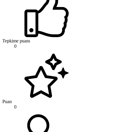
Tepkime puanı
0
Puan
0