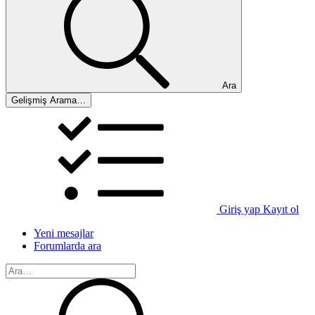
Ara
Gelişmiş Arama…
Giriş yap
Kayıt ol
Yeni mesajlar
Forumlarda ara