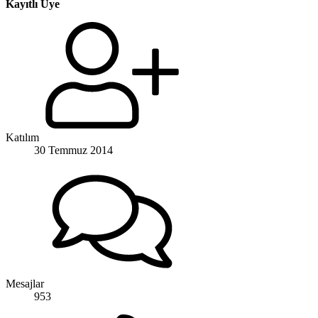
Kayıtlı Üye
Katılım
30 Temmuz 2014
Mesajlar
953