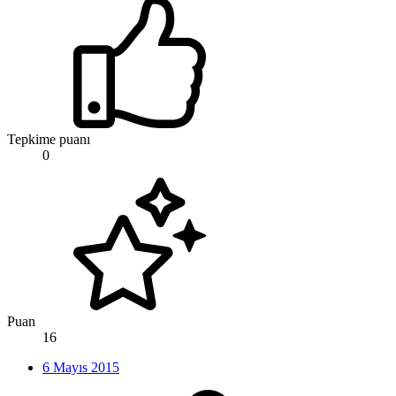
Tepkime puanı
0
Puan
16
6 Mayıs 2015