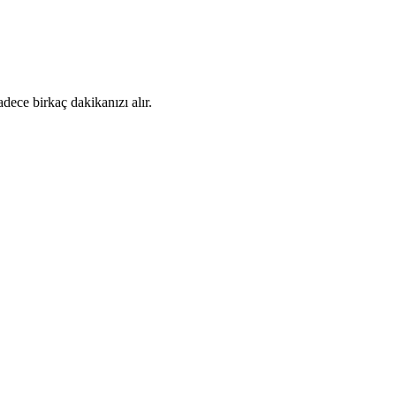
dece birkaç dakikanızı alır.