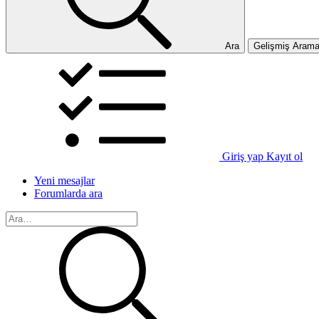
Ara
Gelişmiş Aram
Giriş yap
Kayıt ol
Yeni mesajlar
Forumlarda ara