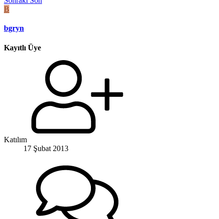
Sonraki
Son
B
bgryn
Kayıtlı Üye
Katılım
17 Şubat 2013