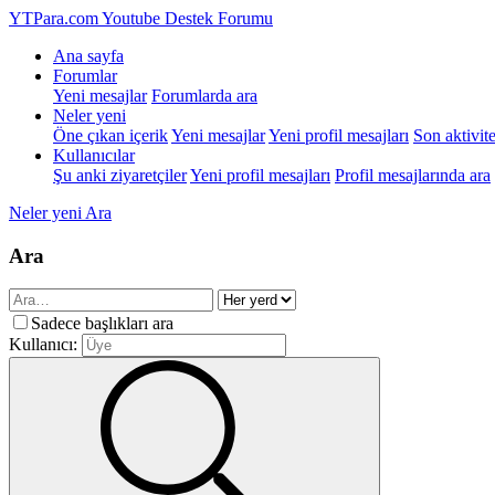
YTPara.com
Youtube Destek Forumu
Ana sayfa
Forumlar
Yeni mesajlar
Forumlarda ara
Neler yeni
Öne çıkan içerik
Yeni mesajlar
Yeni profil mesajları
Son aktivite
Kullanıcılar
Şu anki ziyaretçiler
Yeni profil mesajları
Profil mesajlarında ara
Neler yeni
Ara
Ara
Sadece başlıkları ara
Kullanıcı: