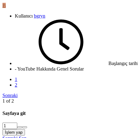
B
Kullanıcı
bgryn
Başlangıç tarih
- YouTube Hakkında Genel Sorular
1
2
Sonraki
1 of 2
Sayfaya git
İşlem yap