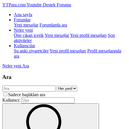
YTPara.com
Youtube Destek Forumu
Ana sayfa
Forumlar
Yeni mesajlar
Forumlarda ara
Neler yeni
Öne çıkan içerik
Yeni mesajlar
Yeni profil mesajları
Son
aktiviteler
Kullanıcılar
Şu anki ziyaretçiler
Yeni profil mesajları
Profil mesajlarında
ara
Neler yeni
Ara
Ara
Sadece başlıkları ara
Kullanıcı: