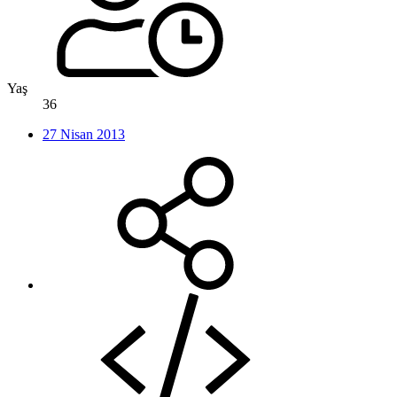
Yaş
36
27 Nisan 2013