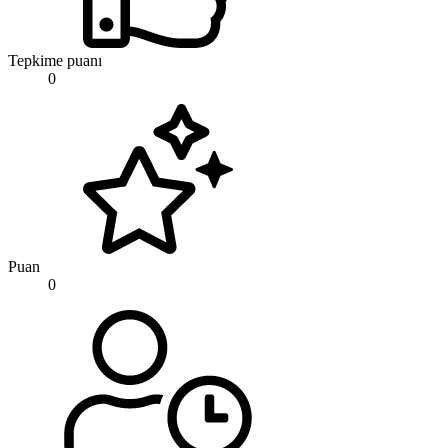
Tepkime puanı
0
Puan
0