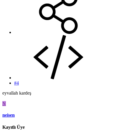
#4
eyvallah kardeş
N
neisen
Kayıtlı Üye