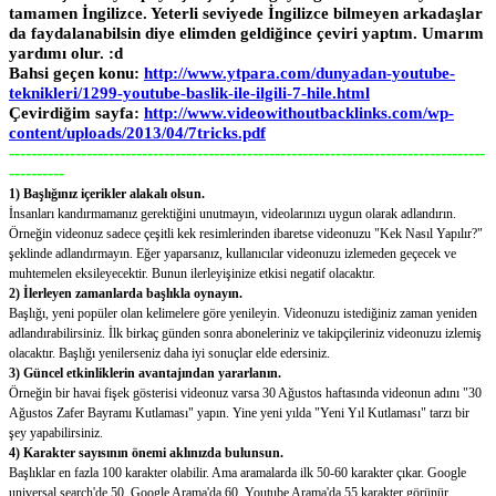
tamamen İngilizce. Yeterli seviyede İngilizce bilmeyen arkadaşlar
da faydalanabilsin diye elimden geldiğince çeviri yaptım. Umarım
yardımı olur. :d
Bahsi geçen konu:
http://www.ytpara.com/dunyadan-youtube-
teknikleri/1299-youtube-baslik-ile-ilgili-7-hile.html
Çevirdiğim sayfa:
http://www.videowithoutbacklinks.com/wp-
content/uploads/2013/04/7tricks.pdf
--------------------------------------------------------------------------------------
----------
1) Başlığınız içerikler alakalı olsun.
İnsanları kandırmamanız gerektiğini unutmayın, videolarınızı uygun olarak adlandırın.
Örneğin videonuz sadece çeşitli kek resimlerinden ibaretse videonuzu "Kek Nasıl Yapılır?"
şeklinde adlandırmayın. Eğer yaparsanız, kullanıcılar videonuzu izlemeden geçecek ve
muhtemelen eksileyecektir. Bunun ilerleyişinize etkisi negatif olacaktır.
2) İlerleyen zamanlarda başlıkla oynayın.
Başlığı, yeni popüler olan kelimelere göre yenileyin. Videonuzu istediğiniz zaman yeniden
adlandırabilirsiniz. İlk birkaç günden sonra aboneleriniz ve takipçileriniz videonuzu izlemiş
olacaktır. Başlığı yenilerseniz daha iyi sonuçlar elde edersiniz.
3) Güncel etkinliklerin avantajından yararlanın.
Örneğin bir havai fişek gösterisi videonuz varsa 30 Ağustos haftasında videonun adını "30
Ağustos Zafer Bayramı Kutlaması" yapın. Yine yeni yılda "Yeni Yıl Kutlaması" tarzı bir
şey yapabilirsiniz.
4) Karakter sayısının önemi aklınızda bulunsun.
Başlıklar en fazla 100 karakter olabilir. Ama aramalarda ilk 50-60 karakter çıkar. Google
universal search'de 50, Google Arama'da 60, Youtube Arama'da 55 karakter görünür.