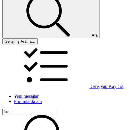
Ara
Gelişmiş Arama…
Giriş yap
Kayıt ol
Yeni mesajlar
Forumlarda ara