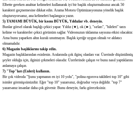
Elbette gereken anahtar kelimeleri kullanarak iyi bir başlık oluşturmalısınız ancak 50
karakteri geçmemesine dikkat edin. Arama Motoru Optimizasyonuna yönelik başlık
oluşturuyorsanız, ana kelimeleri başlangıca yazın.
5) TAMAMI BÜYÜK, bir kısmı BÜYÜK, Yıldızlar vb. deneyin.
Bunlar görsel olarak başlığı çekici yapar. Yıldız (★), ok (►), "sırları", "hileleri" tarzı
kelime ve karakterler çekici görünüm sağlar. Videonuzun tıklanma sayısına etkisi olacaktır.
Ama bunu yaparken altın kuralı unutmayın. Başlık içeriğe uygun olmalı ve aldatıcı
olmamalıdır.
6) Magazin başlıklarını takip edin.
Magazin başlıklarından esinlenin. Aralarında çok ilginç olanları var. Üzerinde düşünülmüş
şeyler olduğu için, ilginizi çekmeleri olasıdır. Üzerlerinde çalışın ve bunu nasıl yaptıklarını
anlamaya çalışın.
7) "Top"ları (Enleri) kullanın.
Bir çok videoda "Şunu yapmanın en iyi 10 yolu", "polina egorova taklitleri top 10" gibi
isimler görmüşsünüzdür. Eğer "top 10" yazarsınız, doğrudur veya değildir. "top 7"
yazarsanız insanlar daha çok güvenir. Bunu deneyin, farkı göreceksiniz.