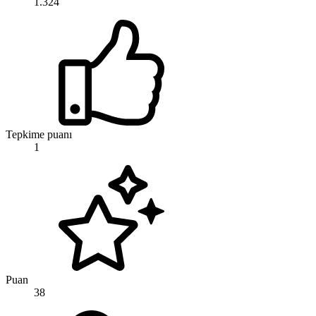
1.324
Tepkime puanı
1
Puan
38