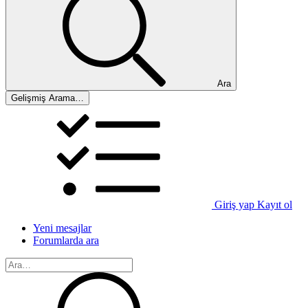
Ara
Gelişmiş Arama…
Giriş yap
Kayıt ol
Yeni mesajlar
Forumlarda ara