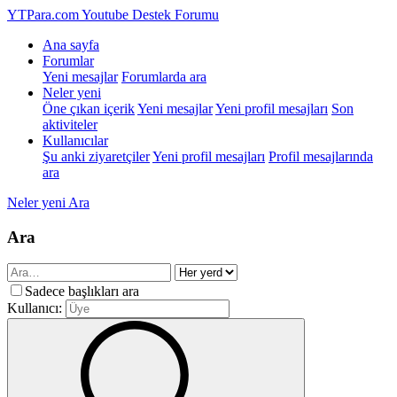
YTPara.com
Youtube Destek Forumu
Ana sayfa
Forumlar
Yeni mesajlar
Forumlarda ara
Neler yeni
Öne çıkan içerik
Yeni mesajlar
Yeni profil mesajları
Son
aktiviteler
Kullanıcılar
Şu anki ziyaretçiler
Yeni profil mesajları
Profil mesajlarında
ara
Neler yeni
Ara
Ara
Sadece başlıkları ara
Kullanıcı: