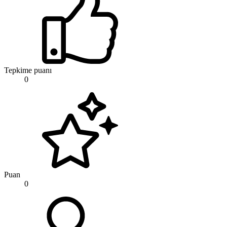
Tepkime puanı
0
Puan
0