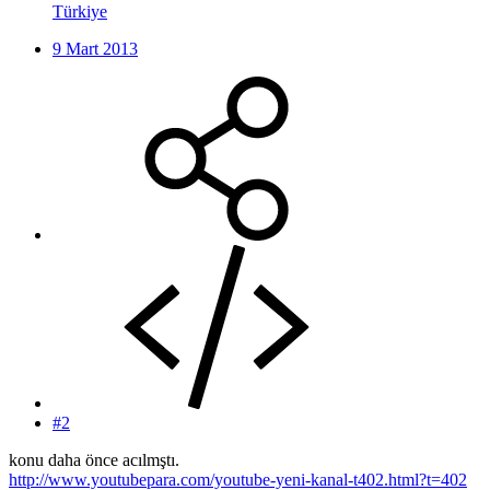
Türkiye
9 Mart 2013
#2
konu daha önce acılmştı.
http://www.youtubepara.com/youtube-yeni-kanal-t402.html?t=402