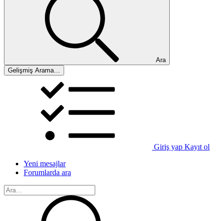
Ara
Gelişmiş Arama…
Giriş yap
Kayıt ol
Yeni mesajlar
Forumlarda ara