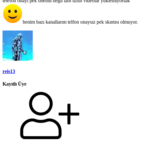
telefon onayı pek önemli degil tabi uzun videolar yüklemiyorsak
benim bazı kanallarım telfon onaysız pek skıntısı olmuyor.
reis13
Kayıtlı Üye