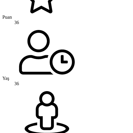
Puan
36
Yaş
36