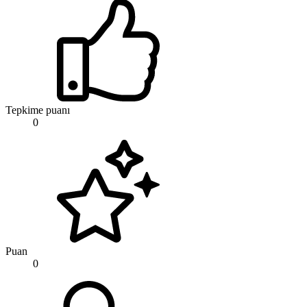
Tepkime puanı
0
Puan
0