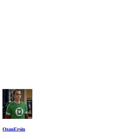
OzanErsin