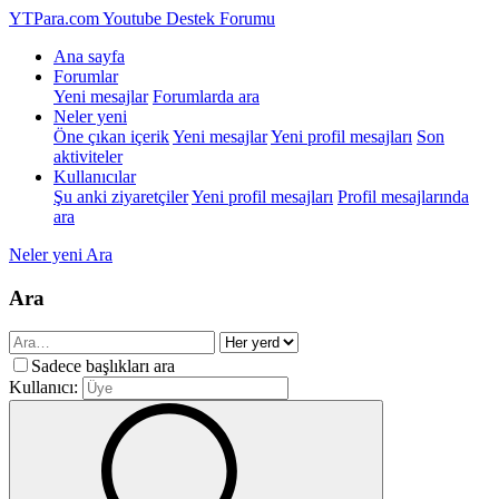
YTPara.com
Youtube Destek Forumu
Ana sayfa
Forumlar
Yeni mesajlar
Forumlarda ara
Neler yeni
Öne çıkan içerik
Yeni mesajlar
Yeni profil mesajları
Son
aktiviteler
Kullanıcılar
Şu anki ziyaretçiler
Yeni profil mesajları
Profil mesajlarında
ara
Neler yeni
Ara
Ara
Sadece başlıkları ara
Kullanıcı: