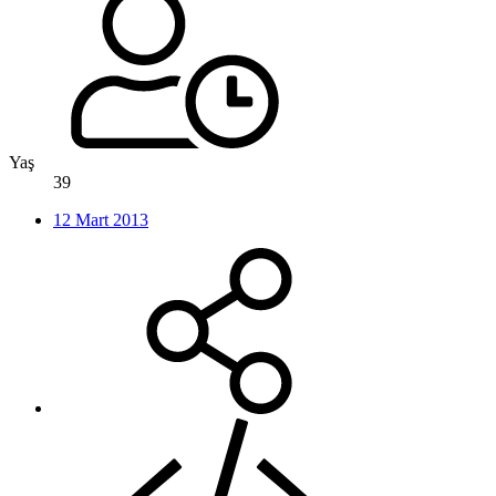
Yaş
39
12 Mart 2013