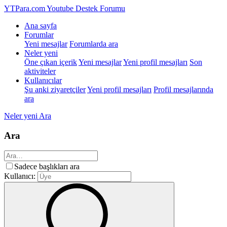
YTPara.com
Youtube Destek Forumu
Ana sayfa
Forumlar
Yeni mesajlar
Forumlarda ara
Neler yeni
Öne çıkan içerik
Yeni mesajlar
Yeni profil mesajları
Son
aktiviteler
Kullanıcılar
Şu anki ziyaretçiler
Yeni profil mesajları
Profil mesajlarında
ara
Neler yeni
Ara
Ara
Sadece başlıkları ara
Kullanıcı: