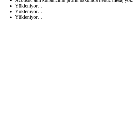
Acoustic adlı kullanıcının profili hakkında henüz mesaj yok.
Yükleniyor…
Yükleniyor…
Yükleniyor…