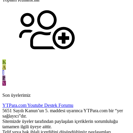
K
A
I
P
V
Son üyelerimiz
YTPara.com
Youtube Destek Forumu
5651 Sayılı Kanun’un 5. maddesi uyarınca YTPara.com bir “yer
sağlayıcı”dır.
Sitemizde üyeler tarafından paylaşılan içeriklerin sorumluluğu
tamamen ilgili üyeye aittir.
Telif veya hak ihlali içerdiğini düşündüğünüz paylaşımları