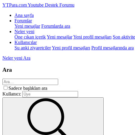
YTPara.com
Youtube Destek Forumu
Ana sayfa
Forumlar
Yeni mesajlar
Forumlarda ara
Neler yeni
Öne çıkan içerik
Yeni mesajlar
Yeni profil mesajları
Son aktivite
Kullanıcılar
Şu anki ziyaretçiler
Yeni profil mesajları
Profil mesajlarında ara
Neler yeni
Ara
Ara
Sadece başlıkları ara
Kullanıcı: