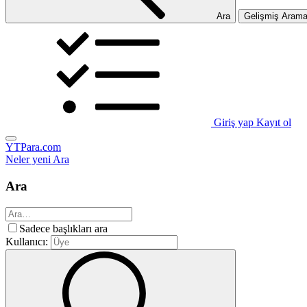
Ara
Gelişmiş Aram
Giriş yap
Kayıt ol
YTPara.com
Neler yeni
Ara
Ara
Sadece başlıkları ara
Kullanıcı: