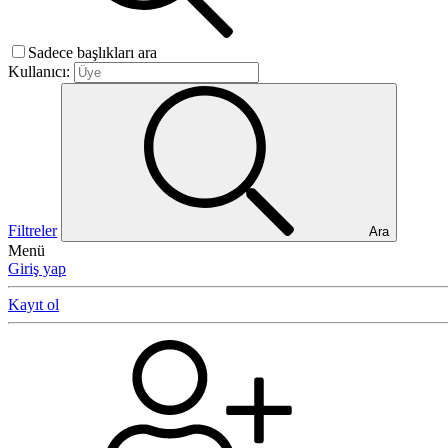
Sadece başlıkları ara
Kullanıcı:
Filtreler
Ara
Menü
Giriş yap
Kayıt ol