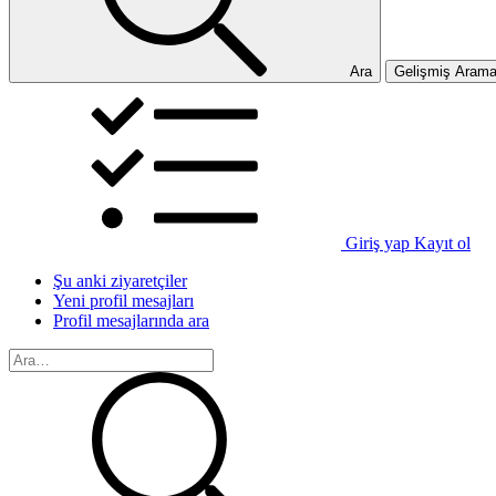
Ara
Gelişmiş Aram
Giriş yap
Kayıt ol
Şu anki ziyaretçiler
Yeni profil mesajları
Profil mesajlarında ara