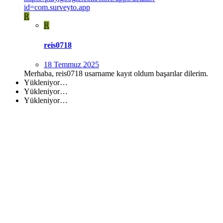
id=com.surveyto.app
R
R
reis0718
18 Temmuz 2025
Merhaba, reis0718 usarname kayıt oldum başarılar dilerim.
Yükleniyor…
Yükleniyor…
Yükleniyor…