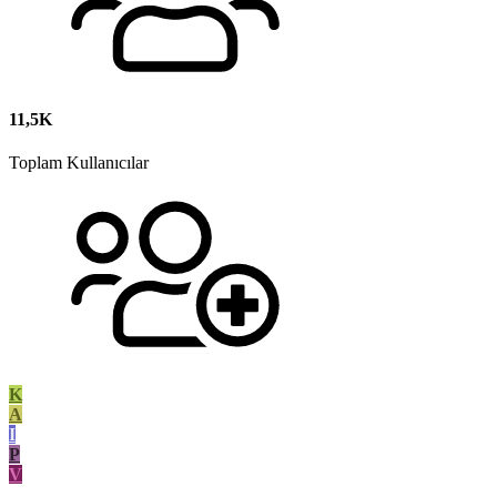
11,5K
Toplam Kullanıcılar
K
A
I
P
V