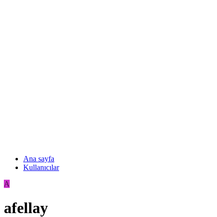
Ana sayfa
Kullanıcılar
A
afellay