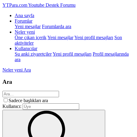
YTPara.com
Youtube Destek Forumu
Ana sayfa
Forumlar
Yeni mesajlar
Forumlarda ara
Neler yeni
Öne çıkan içerik
Yeni mesajlar
Yeni profil mesajları
Son
aktiviteler
Kullanıcılar
Şu anki ziyaretçiler
Yeni profil mesajları
Profil mesajlarında
ara
Neler yeni
Ara
Ara
Sadece başlıkları ara
Kullanıcı: