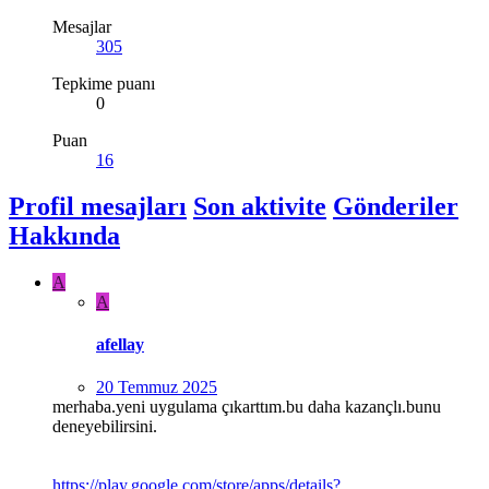
Mesajlar
305
Tepkime puanı
0
Puan
16
Profil mesajları
Son aktivite
Gönderiler
Hakkında
A
A
afellay
20 Temmuz 2025
merhaba.yeni uygulama çıkarttım.bu daha kazançlı.bunu
deneyebilirsini.
https://play.google.com/store/apps/details?