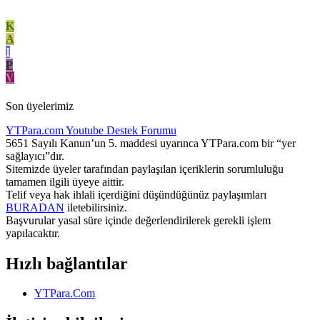
K
A
I
P
V
Son üyelerimiz
YTPara.com
Youtube Destek Forumu
5651 Sayılı Kanun’un 5. maddesi uyarınca YTPara.com bir “yer
sağlayıcı”dır.
Sitemizde üyeler tarafından paylaşılan içeriklerin sorumluluğu
tamamen ilgili üyeye aittir.
Telif veya hak ihlali içerdiğini düşündüğünüz paylaşımları
BURADAN
iletebilirsiniz.
Başvurular yasal süre içinde değerlendirilerek gerekli işlem
yapılacaktır.
Hızlı bağlantılar
YTPara.Com