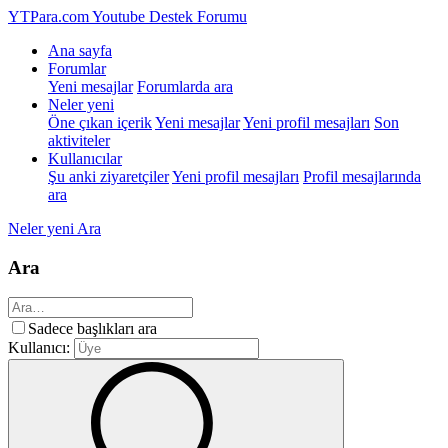
YTPara.com
Youtube Destek Forumu
Ana sayfa
Forumlar
Yeni mesajlar
Forumlarda ara
Neler yeni
Öne çıkan içerik
Yeni mesajlar
Yeni profil mesajları
Son
aktiviteler
Kullanıcılar
Şu anki ziyaretçiler
Yeni profil mesajları
Profil mesajlarında
ara
Neler yeni
Ara
Ara
Sadece başlıkları ara
Kullanıcı: