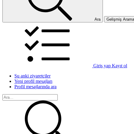
Ara
Gelişmiş Aram
Giriş yap
Kayıt ol
Şu anki ziyaretçiler
Yeni profil mesajları
Profil mesajlarında ara