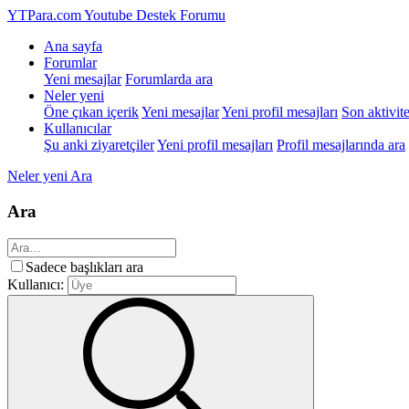
YTPara.com
Youtube Destek Forumu
Ana sayfa
Forumlar
Yeni mesajlar
Forumlarda ara
Neler yeni
Öne çıkan içerik
Yeni mesajlar
Yeni profil mesajları
Son aktivite
Kullanıcılar
Şu anki ziyaretçiler
Yeni profil mesajları
Profil mesajlarında ara
Neler yeni
Ara
Ara
Sadece başlıkları ara
Kullanıcı: