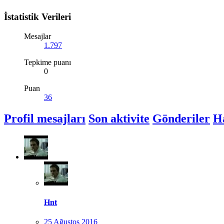
İstatistik Verileri
Mesajlar
1.797
Tepkime puanı
0
Puan
36
Profil mesajları
Son aktivite
Gönderiler
H
Hnt
25 Ağustos 2016