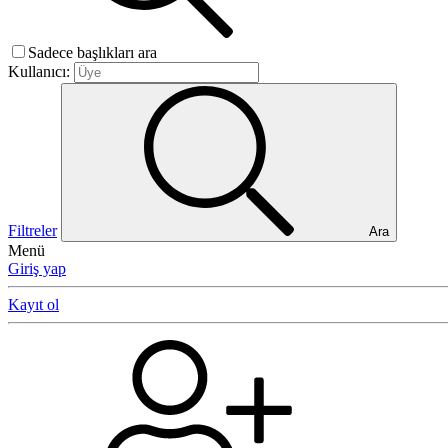
Sadece başlıkları ara
Kullanıcı:
Filtreler
Ara
Menü
Giriş yap
Kayıt ol