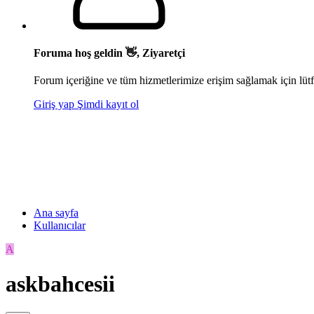
Foruma hoş geldin 👋, Ziyaretçi
Forum içeriğine ve tüm hizmetlerimize erişim sağlamak için lütf
Giriş yap
Şimdi kayıt ol
Ana sayfa
Kullanıcılar
A
askbahcesii