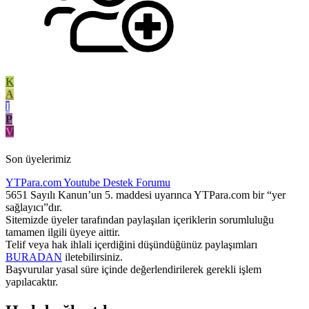
K
A
I
P
V
Son üyelerimiz
YTPara.com
Youtube Destek Forumu
5651 Sayılı Kanun’un 5. maddesi uyarınca YTPara.com bir “yer
sağlayıcı”dır.
Sitemizde üyeler tarafından paylaşılan içeriklerin sorumluluğu
tamamen ilgili üyeye aittir.
Telif veya hak ihlali içerdiğini düşündüğünüz paylaşımları
BURADAN
iletebilirsiniz.
Başvurular yasal süre içinde değerlendirilerek gerekli işlem
yapılacaktır.