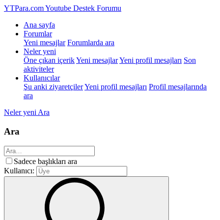
YTPara.com
Youtube Destek Forumu
Ana sayfa
Forumlar
Yeni mesajlar
Forumlarda ara
Neler yeni
Öne çıkan içerik
Yeni mesajlar
Yeni profil mesajları
Son
aktiviteler
Kullanıcılar
Şu anki ziyaretçiler
Yeni profil mesajları
Profil mesajlarında
ara
Neler yeni
Ara
Ara
Sadece başlıkları ara
Kullanıcı: