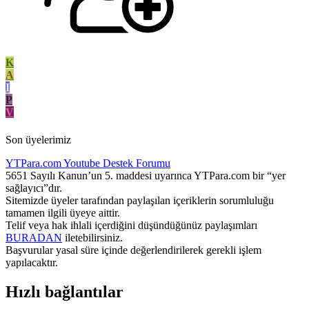
K
A
I
P
V
Son üyelerimiz
YTPara.com
Youtube Destek Forumu
5651 Sayılı Kanun’un 5. maddesi uyarınca YTPara.com bir “yer
sağlayıcı”dır.
Sitemizde üyeler tarafından paylaşılan içeriklerin sorumluluğu
tamamen ilgili üyeye aittir.
Telif veya hak ihlali içerdiğini düşündüğünüz paylaşımları
BURADAN
iletebilirsiniz.
Başvurular yasal süre içinde değerlendirilerek gerekli işlem
yapılacaktır.
Hızlı bağlantılar