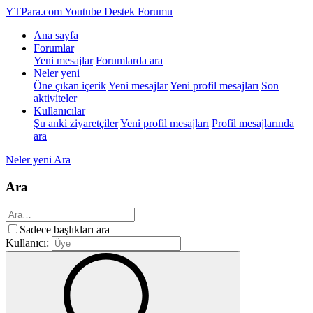
YTPara.com
Youtube Destek Forumu
Ana sayfa
Forumlar
Yeni mesajlar
Forumlarda ara
Neler yeni
Öne çıkan içerik
Yeni mesajlar
Yeni profil mesajları
Son
aktiviteler
Kullanıcılar
Şu anki ziyaretçiler
Yeni profil mesajları
Profil mesajlarında
ara
Neler yeni
Ara
Ara
Sadece başlıkları ara
Kullanıcı: