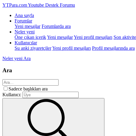
YTPara.com
Youtube Destek Forumu
Ana sayfa
Forumlar
Yeni mesajlar
Forumlarda ara
Neler yeni
Öne çıkan içerik
Yeni mesajlar
Yeni profil mesajları
Son aktivite
Kullanıcılar
Şu anki ziyaretçiler
Yeni profil mesajları
Profil mesajlarında ara
Neler yeni
Ara
Ara
Sadece başlıkları ara
Kullanıcı: