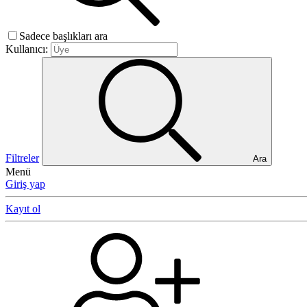
Sadece başlıkları ara
Kullanıcı:
Filtreler
Ara
Menü
Giriş yap
Kayıt ol