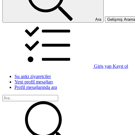
Ara
Gelişmiş Aram
Giriş yap
Kayıt ol
Şu anki ziyaretçiler
Yeni profil mesajları
Profil mesajlarında ara