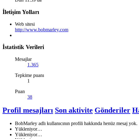
İletişim Yolları
Web sitesi
http://www.bobmarley.com
İstatistik Verileri
Mesajlar
1.365
Tepkime puanı
1
Puan
38
Profil mesajları
Son aktivite
Gönderiler
H
BobMarley adlı kullanıcının profili hakkında henüz mesaj yok.
Yükleniyor…
Yükleniyor…