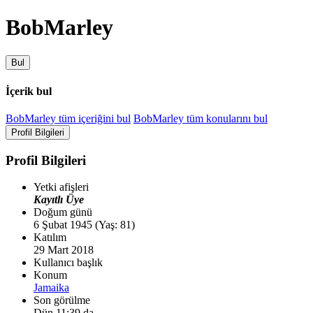
BobMarley
Bul
İçerik bul
BobMarley tüm içeriğini bul
BobMarley tüm konularını bul
Profil Bilgileri
Profil Bilgileri
Yetki afişleri
Kayıtlı Üye
Doğum günü
6 Şubat 1945 (Yaş: 81)
Katılım
29 Mart 2018
Kullanıcı başlık
Konum
Jamaika
Son görülme
Dün 11:39 da