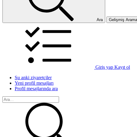
Ara
Gelişmiş Aram
Giriş yap
Kayıt ol
Şu anki ziyaretçiler
Yeni profil mesajları
Profil mesajlarında ara