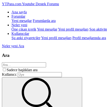
YTPara.com
Youtube Destek Forumu
Ana sayfa
Forumlar
Yeni mesajlar
Forumlarda ara
Neler yeni
Öne çıkan içerik
Yeni mesajlar
Yeni profil mesajları
Son aktivite
Kullanıcılar
Şu anki ziyaretçiler
Yeni profil mesajları
Profil mesajlarında ara
Neler yeni
Ara
Ara
Sadece başlıkları ara
Kullanıcı: