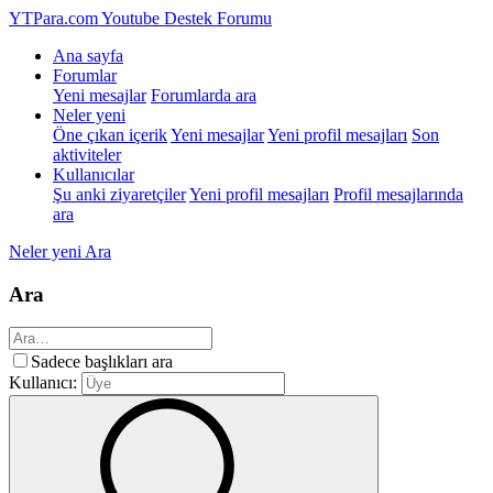
YTPara.com
Youtube Destek Forumu
Ana sayfa
Forumlar
Yeni mesajlar
Forumlarda ara
Neler yeni
Öne çıkan içerik
Yeni mesajlar
Yeni profil mesajları
Son
aktiviteler
Kullanıcılar
Şu anki ziyaretçiler
Yeni profil mesajları
Profil mesajlarında
ara
Neler yeni
Ara
Ara
Sadece başlıkları ara
Kullanıcı: