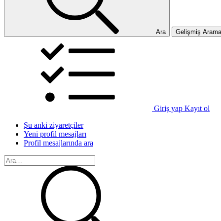
Ara
Gelişmiş Aram
Giriş yap
Kayıt ol
Şu anki ziyaretçiler
Yeni profil mesajları
Profil mesajlarında ara