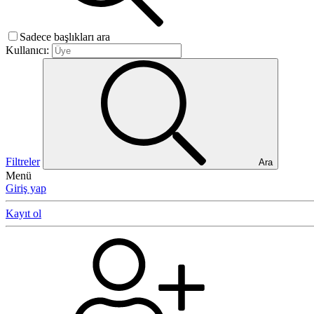
Sadece başlıkları ara
Kullanıcı:
Filtreler
Ara
Menü
Giriş yap
Kayıt ol