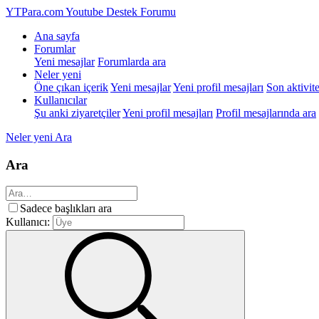
YTPara.com
Youtube Destek Forumu
Ana sayfa
Forumlar
Yeni mesajlar
Forumlarda ara
Neler yeni
Öne çıkan içerik
Yeni mesajlar
Yeni profil mesajları
Son aktivite
Kullanıcılar
Şu anki ziyaretçiler
Yeni profil mesajları
Profil mesajlarında ara
Neler yeni
Ara
Ara
Sadece başlıkları ara
Kullanıcı: