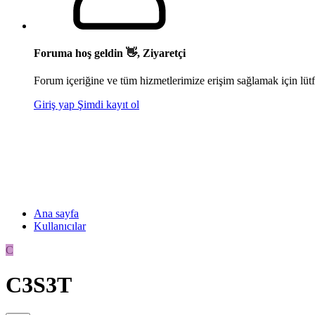
Foruma hoş geldin 👋, Ziyaretçi
Forum içeriğine ve tüm hizmetlerimize erişim sağlamak için lütf
Giriş yap
Şimdi kayıt ol
Ana sayfa
Kullanıcılar
C
C3S3T