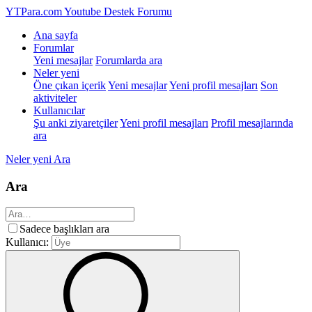
YTPara.com
Youtube Destek Forumu
Ana sayfa
Forumlar
Yeni mesajlar
Forumlarda ara
Neler yeni
Öne çıkan içerik
Yeni mesajlar
Yeni profil mesajları
Son
aktiviteler
Kullanıcılar
Şu anki ziyaretçiler
Yeni profil mesajları
Profil mesajlarında
ara
Neler yeni
Ara
Ara
Sadece başlıkları ara
Kullanıcı: