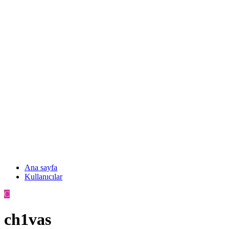
Ana sayfa
Kullanıcılar
C
ch1vas