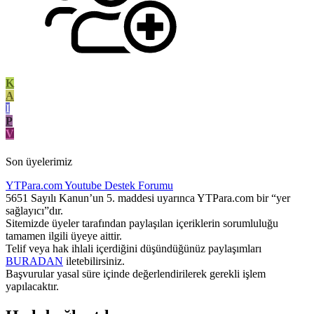
K
A
I
P
V
Son üyelerimiz
YTPara.com
Youtube Destek Forumu
5651 Sayılı Kanun’un 5. maddesi uyarınca YTPara.com bir “yer
sağlayıcı”dır.
Sitemizde üyeler tarafından paylaşılan içeriklerin sorumluluğu
tamamen ilgili üyeye aittir.
Telif veya hak ihlali içerdiğini düşündüğünüz paylaşımları
BURADAN
iletebilirsiniz.
Başvurular yasal süre içinde değerlendirilerek gerekli işlem
yapılacaktır.